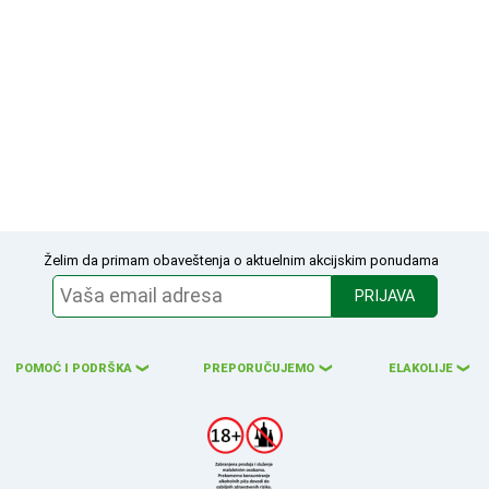
Želim da primam obaveštenja o aktuelnim akcijskim ponudama
PRIJAVA
POMOĆ I PODRŠKA
PREPORUČUJEMO
ELAKOLIJE
❮
❮
❮