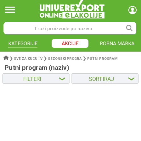
KATEGORIJE
AKCIJE
ROBNA MARKA
❯
❯
❯
SVE ZA KUĆU I V
SEZONSKI PROGRA
PUTNI PROGRAM
Putni program (naziv)
FILTERI
SORTIRAJ
❮
❮