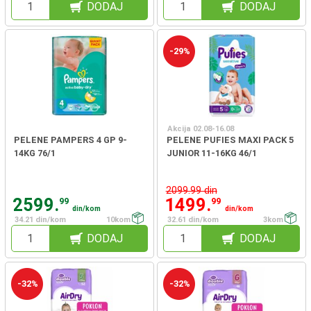
DODAJ
DODAJ
-29%
Akcija 02.08-16.08
PELENE PAMPERS 4 GP 9-
PELENE PUFIES MAXI PACK 5
14KG 76/1
JUNIOR 11-16KG 46/1
2099.99 din
2599.
1499.
99
99
din/kom
din/kom
34.21 din/kom
10kom
32.61 din/kom
3kom
DODAJ
DODAJ
-32%
-32%