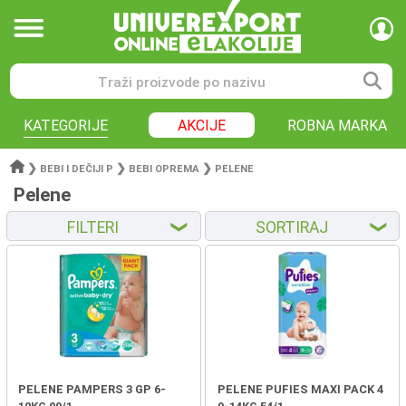
KATEGORIJE
AKCIJE
ROBNA MARKA
❯
❯
❯
BEBI I DEČIJI P
BEBI OPREMA
PELENE
Pelene
FILTERI
SORTIRAJ
❮
❮
PELENE PAMPERS 3 GP 6-
PELENE PUFIES MAXI PACK 4