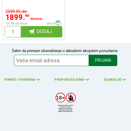
2599.99 din
1899.
99
din/kom
39.58 din/kom
2kom
DODAJ
Želim da primam obaveštenja o aktuelnim akcijskim ponudama
PRIJAVA
POMOĆ I PODRŠKA
PREPORUČUJEMO
ELAKOLIJE
❮
❮
❮