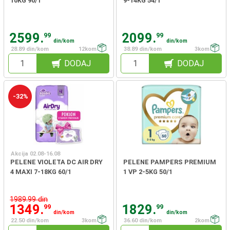
10KG 90/1
9-14KG 54/1
2599.
2099.
99
99
din/kom
din/kom
28.89 din/kom
12kom
38.89 din/kom
3kom
DODAJ
DODAJ
-32%
Akcija 02.08-16.08
PELENE VIOLETA DC AIR DRY
PELENE PAMPERS PREMIUM
4 MAXI 7-18KG 60/1
1 VP 2-5KG 50/1
1989.99 din
1349.
1829.
99
99
din/kom
din/kom
22.50 din/kom
3kom
36.60 din/kom
2kom