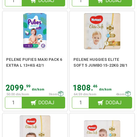
DODAJ
DODAJ
PELENE PUFIES MAXI PACK 6
PELENE HUGGIES ELITE
EXTRA L 13+KG 42/1
SOFT 5 JUMBO 15-22KG 28/1
2099.
1808.
99
46
din/kom
din/kom
50.00 din/kom
3kom
64.59 din/kom
4kom
DODAJ
DODAJ