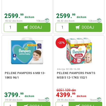
2599.
2599.
99
99
din/kom
din/kom
40.62 din/kom
10kom
46.43 din/kom
12kom
DODAJ
DODAJ
-27%
Akcija 02.08-16.08
PELENE PAMPERS 6 MB 13-
PELENE PAMPERS PANTS
18KG 96/1
MSB 5 12-17KG 152/1
6051.109 din
3799.
4399.
99
99
din/kom
din/kom
39.58 din/kom
1kom
28.95 din/kom
1kom