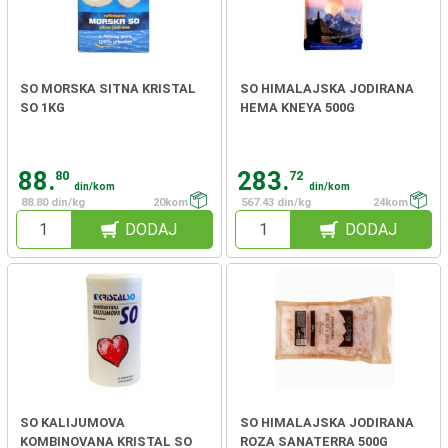
SO MORSKA SITNA KRISTAL
SO HIMALAJSKA JODIRANA
SO 1KG
HEMA KNEYA 500G
88.
283.
80
72
din/kom
din/kom
88.80 din/kg
20kom
567.43 din/kg
24kom
DODAJ
DODAJ
SO KALIJUMOVA
SO HIMALAJSKA JODIRANA
KOMBINOVANA KRISTAL SO
ROZA SANATERRA 500G