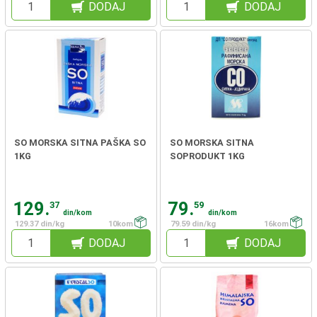
DODAJ
DODAJ
SO MORSKA SITNA PAŠKA SO
SO MORSKA SITNA
1KG
SOPRODUKT 1KG
129.
79.
37
59
din/kom
din/kom
129.37 din/kg
10kom
79.59 din/kg
16kom
DODAJ
DODAJ