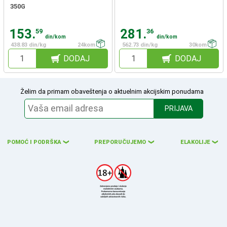
350G
153.
281.
59
36
din/kom
din/kom
438.83 din/kg
24kom
562.73 din/kg
30kom
DODAJ
DODAJ
Želim da primam obaveštenja o aktuelnim akcijskim ponudama
PRIJAVA
POMOĆ I PODRŠKA
PREPORUČUJEMO
ELAKOLIJE
❮
❮
❮