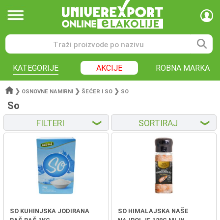
KATEGORIJE
AKCIJE
ROBNA MARKA
❯
❯
❯
OSNOVNE NAMIRNI
ŠEĆER I SO
SO
So
FILTERI
SORTIRAJ
❮
❮
SO KUHINJSKA JODIRANA
SO HIMALAJSKA NAŠE