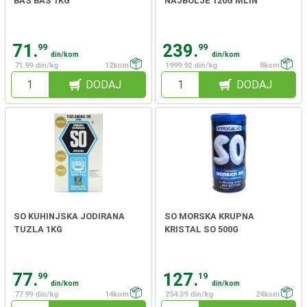
BAŠ BAŠ 1KG
NAJBOLJE 120G MLIN
71.
239.
99
99
din/kom
din/kom
71.99 din/kg
12kom
1999.92 din/kg
8kom
DODAJ
DODAJ
SO KUHINJSKA JODIRANA
SO MORSKA KRUPNA
TUZLA 1KG
KRISTAL SO 500G
77.
127.
99
19
din/kom
din/kom
77.99 din/kg
14kom
254.39 din/kg
24kom