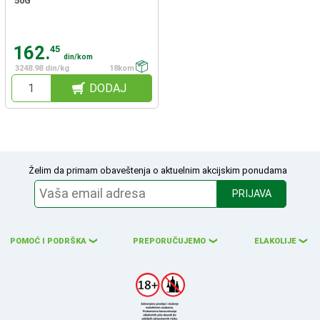
50G
162.
45
din/kom
3248.98 din/kg
18kom
DODAJ
Želim da primam obaveštenja o aktuelnim akcijskim ponudama
PRIJAVA
POMOĆ I PODRŠKA
PREPORUČUJEMO
ELAKOLIJE
❮
❮
❮