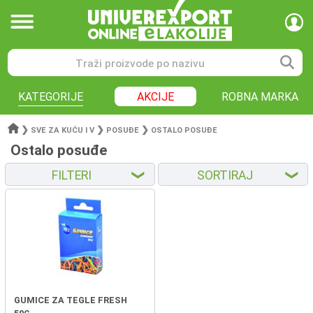
KATEGORIJE
AKCIJE
ROBNA MARKA
❯
❯
❯
SVE ZA KUĆU I V
POSUĐE
OSTALO POSUĐE
Ostalo posuđe
FILTERI
SORTIRAJ
❮
❮
GUMICE ZA TEGLE FRESH