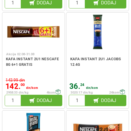
DODAJ
DODAJ
Akcija 02.08-31.08
KAFA INSTANT 2U1 NESCAFE
KAFA INSTANT 2U1 JACOBS
8G 6+1 GRATIS
12.4G
143.99 din
142.
36.
00
24
din/kom
din/kom
2958.33 din/kg
4kom
3020.17 din/kg
24kom
DODAJ
DODAJ