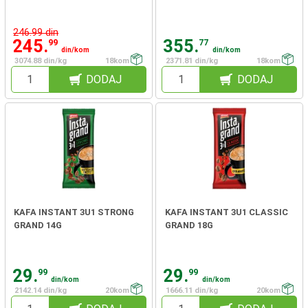
246.99 din
245.
355.
99
77
din/kom
din/kom
3074.88 din/kg
18kom
2371.81 din/kg
18kom
DODAJ
DODAJ
KAFA INSTANT 3U1 STRONG
KAFA INSTANT 3U1 CLASSIC
GRAND 14G
GRAND 18G
29.
29.
99
99
din/kom
din/kom
2142.14 din/kg
20kom
1666.11 din/kg
20kom