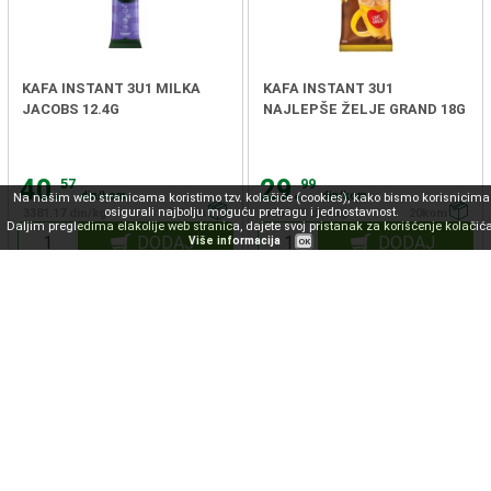
KAFA INSTANT 3U1 MILKA
KAFA INSTANT 3U1
JACOBS 12.4G
NAJLEPŠE ŽELJE GRAND 18G
40.
29.
57
99
din/kom
din/kom
Na našim web stranicama koristimo tzv. kolačiće (cookies), kako bismo korisnicima
osigurali najbolju moguću pretragu i jednostavnost.
3381.17 din/kg
24kom
1666.11 din/kg
20kom
Daljim pregledima elakolije web stranica, dajete svoj pristanak za korišćenje kolačića
DODAJ
DODAJ
Više informacija
OK
KAFA INSTANT 3U1 ICE
KAFA INSTANT FREEZE
COFFEE JACOBS 12.70G
CLASSIC GRAND 16G