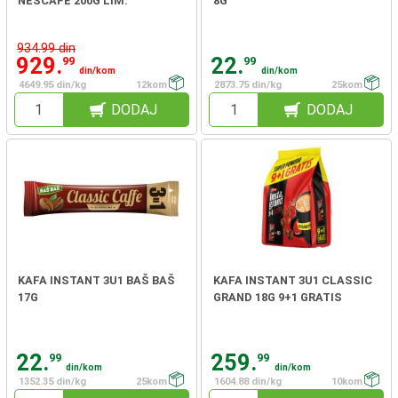
NESCAFE 200G LIM.
8G
934.99 din
929.
22.
99
99
din/kom
din/kom
4649.95 din/kg
12kom
2873.75 din/kg
25kom
DODAJ
DODAJ
KAFA INSTANT 3U1 BAŠ BAŠ
KAFA INSTANT 3U1 CLASSIC
17G
GRAND 18G 9+1 GRATIS
22.
259.
99
99
din/kom
din/kom
1352.35 din/kg
25kom
1604.88 din/kg
10kom