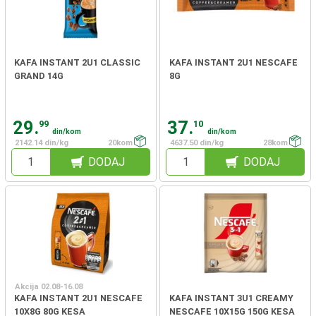
KAFA INSTANT 2U1 CLASSIC
KAFA INSTANT 2U1 NESCAFE
GRAND 14G
8G
29.
37.
99
10
din/kom
din/kom
2142.14 din/kg
20kom
4637.50 din/kg
28kom
DODAJ
DODAJ
Akcija 02.08-16.08
KAFA INSTANT 2U1 NESCAFE
KAFA INSTANT 3U1 CREAMY
10X8G 80G KESA
NESCAFE 10X15G 150G KESA