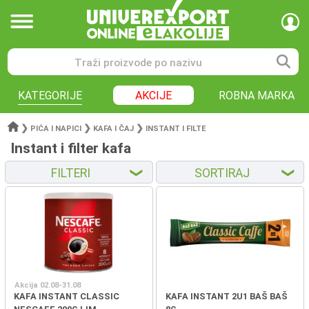
KATEGORIJE
AKCIJE
ROBNA MARKA
❯
❯
❯
PIĆA I NAPICI
KAFA I ČAJ
INSTANT I FILTE
Instant i filter kafa
FILTERI
SORTIRAJ
❮
❮
Akcija 02.08-31.08
KAFA INSTANT CLASSIC
KAFA INSTANT 2U1 BAŠ BAŠ