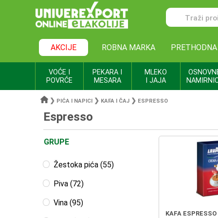
AKCIJE
ROBNA MARKA
PRETHODNA
VOĆE I
PEKARA I
MLEKO
OSNOVN
POVRĆE
MESARA
I JAJA
NAMIRNI
❯
❯
❯
PIĆA I NAPICI
KAFA I ČAJ
ESPRESSO
Espresso
GRUPE
Žestoka pića (55)
Piva (72)
Vina (95)
KAFA ESPRESSO