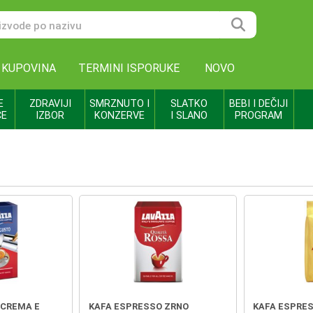
 KUPOVINA
TERMINI ISPORUKE
NOVO
E
ZDRAVIJI
SMRZNUTO I
SLATKO
BEBI I DEČIJI
CE
IZBOR
KONZERVE
I SLANO
PROGRAM
 CREMA E
KAFA ESPRESSO ZRNO
KAFA ESPRE