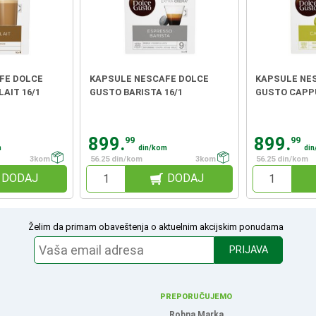
FE DOLCE
KAPSULE NESCAFE DOLCE
KAPSULE NE
AIT 16/1
GUSTO BARISTA 16/1
GUSTO CAPPU
899.
899.
99
99
m
din/kom
di
3kom
56.25 din/kom
3kom
56.25 din/kom
DODAJ
DODAJ
Želim da primam obaveštenja o aktuelnim akcijskim ponudama
PRIJAVA
PREPORUČUJEMO
Robna Marka