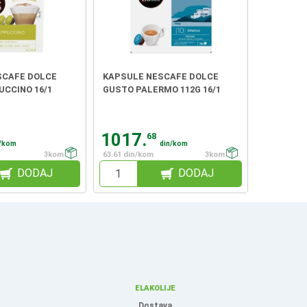
SCAFE DOLCE
KAPSULE NESCAFE DOLCE
CCINO 16/1
GUSTO PALERMO 112G 16/1
1017.
68
n/kom
din/kom
3kom
63.61 din/kom
3kom
DODAJ
DODAJ
ELAKOLIJE
Dostava