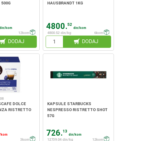
 500G
HAUSBRANDT 1KG
4800.
52
din/kom
din/kom
12kom
4800.52 din/kg
6kom
DODAJ
DODAJ
.08
SCAFE DOLCE
KAPSULE STARBUCKS
NZA RISTRETTO
NESPRESSO RISTRETTO SHOT
57G
726.
13
n/kom
din/kom
3kom
12739.04 din/kg
12kom