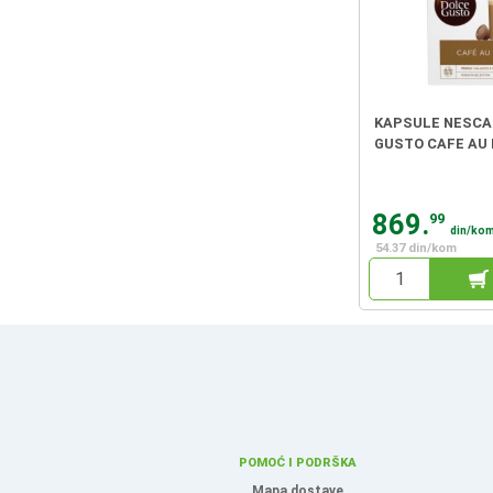
KAPSULE NESCA
GUSTO CAFE AU L
869.
99
din/ko
54.37 din/kom
POMOĆ I PODRŠKA
Mapa dostave