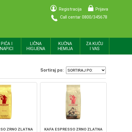
Registracija
Prijava
Call centar 0800/345678
PIĆA I
LIČNA
KUĆNA
ZA KUĆU
NAPICI
HIGIJENA
HEMIJA
I VAS
Sortiraj po:
SSO ZRNO ZLATNA
KAFA ESPRESSO ZRNO ZLATNA