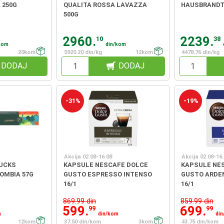
 250G
QUALITA ROSSA LAVAZZA
HAUSBRANDT
500G
2960.
2239.
10
38
kom
din/kom
20kom
5920.20 din/kg
12kom
4478.76 din/kg
DODAJ
DODAJ
-31%
-19%
Akcija 02.08-16.08
Akcija 02.08-16
UCKS
KAPSULE NESCAFE DOLCE
KAPSULE NE
OMBIA 57G
GUSTO ESPRESSO INTENSO
GUSTO ARDE
16/1
16/1
869.99 din
859.99 din
599.
699.
99
99
m
din/kom
di
12kom
37.50 din/kom
3kom
43.75 din/kom