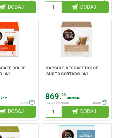
DODAJ
DODAJ
SCAFE DOLCE
KAPSULE NESCAFE DOLCE
 16/1
GUSTO CORTADO 16/1
869.
99
n/kom
din/kom
3kom
54.37 din/kom
3kom
DODAJ
DODAJ