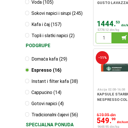
Voda (105)
GUSTO LAVAZZA
Sokovi napici i sirupi (245)
1444.
53
Kafa i čaj (157)
din/
5778.12 din/kg
Topli i slatki napici (2)
PODGRUPE
-11%
Domaća kafa (29)
Espresso (16)
Instant i filter kafa (38)
Akcija 02.08-16.08
Cappucino (14)
KAPSULE STARB
NESPRESSO COL
Gotovi napici (4)
Tradicionalni čajevi (56)
619.99 din
549.
99
din/ko
SPECIJALNA PONUDA
9648.95 din/kg