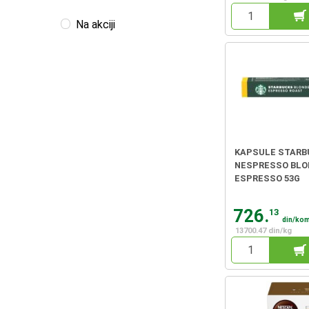
Na akciji
KAPSULE STARB
NESPRESSO BLO
ESPRESSO 53G
726.
13
din/ko
13700.47 din/kg