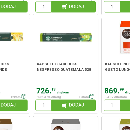
DODAJ
DODAJ
UCKS
KAPSULE STARBUCKS
KAPSULE NE
NDE
NESPRESSO GUATEMALA 52G
GUSTO LUNGO
726.
869.
13
99
m
din/kom
di
12kom
13963.94 din/kg
12kom
54.37 din/kom
DODAJ
DODAJ