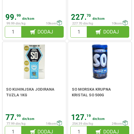
99.
227.
99
70
din/kom
din/kom
99.99 din/kg
10kom
227.70 din/kg
10kom
DODAJ
DODAJ
SO KUHINJSKA JODIRANA
SO MORSKA KRUPNA
TUZLA 1KG
KRISTAL SO 500G
77.
127.
99
19
din/kom
din/kom
77.99 din/kg
14kom
254.39 din/kg
24kom
DODAJ
DODAJ