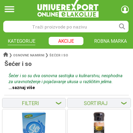
KATEGORIJE
AKCIJE
ROBNA MARKA
❯
❯
OSNOVNE NAMIRNI
ŠEĆER I SO
Šećer i so
Šećer i so su dva osnovna sastojka u kulinarstvu, neophodna
za uravnoteženje i pojačavanje ukusa u različitim jelima.
...saznaj više
FILTERI
SORTIRAJ
❮
❮