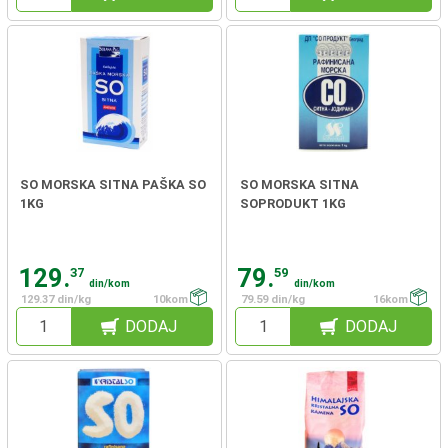
SO MORSKA SITNA PAŠKA SO
SO MORSKA SITNA
1KG
SOPRODUKT 1KG
129.
79.
37
59
din/kom
din/kom
129.37 din/kg
10kom
79.59 din/kg
16kom
DODAJ
DODAJ