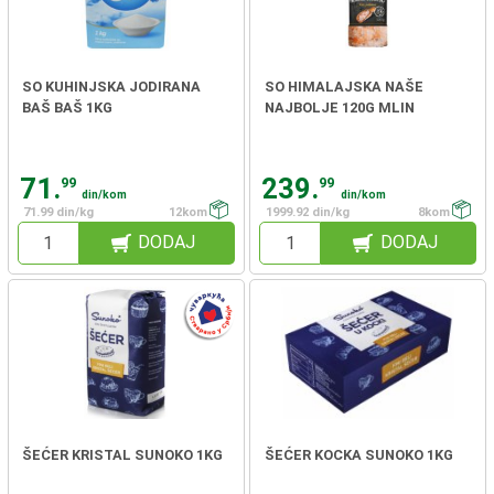
SO KUHINJSKA JODIRANA
SO HIMALAJSKA NAŠE
BAŠ BAŠ 1KG
NAJBOLJE 120G MLIN
71.
239.
99
99
din/kom
din/kom
71.99 din/kg
12kom
1999.92 din/kg
8kom
DODAJ
DODAJ
ŠEĆER KRISTAL SUNOKO 1KG
ŠEĆER KOCKA SUNOKO 1KG