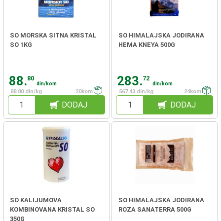
SO MORSKA SITNA KRISTAL
SO HIMALAJSKA JODIRANA
SO 1KG
HEMA KNEYA 500G
88.
283.
80
72
din/kom
din/kom
88.80 din/kg
20kom
567.43 din/kg
24kom
DODAJ
DODAJ
SO KALIJUMOVA
SO HIMALAJSKA JODIRANA
KOMBINOVANA KRISTAL SO
ROZA SANATERRA 500G
350G