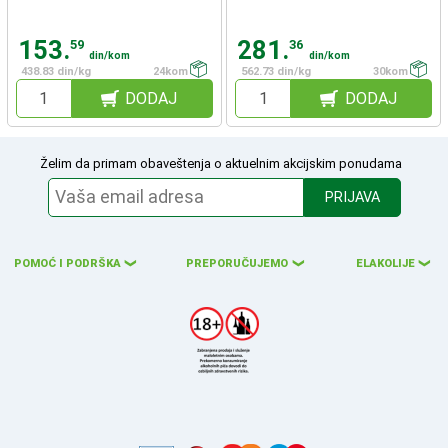
153.
281.
59
36
din/kom
din/kom
438.83 din/kg
24kom
562.73 din/kg
30kom
DODAJ
DODAJ
Želim da primam obaveštenja o aktuelnim akcijskim ponudama
PRIJAVA
POMOĆ I PODRŠKA
PREPORUČUJEMO
ELAKOLIJE
❮
❮
❮