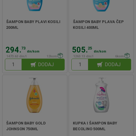
ŠAMPON BABY PLAVI KOSILI
ŠAMPON BABY PLAVA ČEP
200ML
KOSILI 400ML
294.
505.
73
25
din/kom
din/kom
1473.63 din/l
12kom
1263.13 din/l
6kom
DODAJ
DODAJ
ŠAMPON BABY GOLD
KUPKA I ŠAMPON BABY
JOHNSON 750ML
BECOLINO 500ML