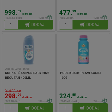
998.
477.
69
99
din/kom
din/kom
1331.58 din/l
12kom
955.98 din/l
12kom
DODAJ
DODAJ
Akcija 02.08-16.08
KUPKA I ŠAMPON BABY 2025
PUDER BABY PLAVI KOSILI
BECUTAN 400ML
100G
314.99 din
298.
224.
99
55
din/kom
din/kom
747.48 din/l
12kom
2245.49 din/kg
24kom
DODAJ
DODAJ