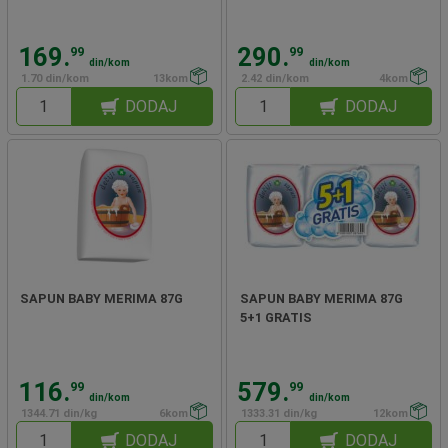
169.
290.
99
99
din/kom
din/kom
1.70 din/kom
13kom
2.42 din/kom
4kom
DODAJ
DODAJ
SAPUN BABY MERIMA 87G
SAPUN BABY MERIMA 87G
5+1 GRATIS
116.
579.
99
99
din/kom
din/kom
1344.71 din/kg
6kom
1333.31 din/kg
12kom
DODAJ
DODAJ