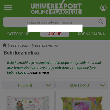
KATEGORIJE
AKCIJE
ROBNA MARKA
❯
❯
BEBI I DEČIJI P
BEBI KOZMETIKA
Bebi kozmetika
Bebi kozmetika je neizostavan deo brige o najmlađima, a naš
asortiman obuhvata sve što je potrebno za negu osetljive
bebine kože.
...saznaj više
FILTERI
SORTIRAJ
❮
❮