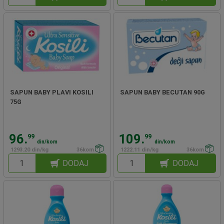
SAPUN BABY PLAVI KOSILI
SAPUN BABY BECUTAN 90G
75G
96.
109.
99
99
din/kom
din/kom
1293.20 din/kg
36kom
1222.11 din/kg
36kom
DODAJ
DODAJ