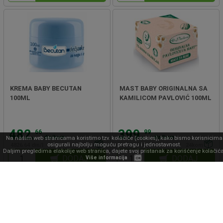
KREMA BABY BECUTAN
MAST BABY ORIGINALNA SA
100ML
KAMILICOM PAVLOVIĆ 100ML
482.
399.
66
99
din/kom
din/kom
Na našim web stranicama koristimo tzv. kolačiće (cookies), kako bismo korisnicima
osigurali najbolju moguću pretragu i jednostavnost.
4826.64 din/l
12kom
3999.90 din/l
24kom
Daljim pregledima elakolije web stranica, dajete svoj pristanak za korišćenje kolačića
DODAJ
DODAJ
Više informacija
OK