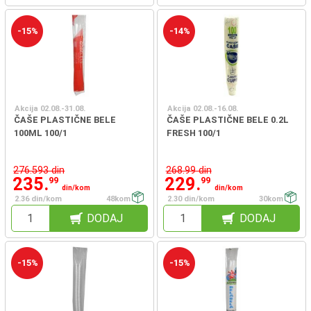
-15%
-14%
Akcija 02.08.-31.08.
Akcija 02.08.-16.08.
ČAŠE PLASTIČNE BELE
ČAŠE PLASTIČNE BELE 0.2L
100ML 100/1
FRESH 100/1
276.593 din
268.99 din
235.
229.
99
99
din/kom
din/kom
2.36 din/kom
48kom
2.30 din/kom
30kom
DODAJ
DODAJ
-15%
-15%