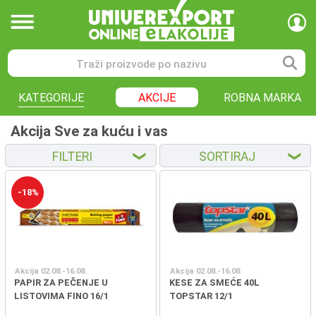
KATEGORIJE
AKCIJE
ROBNA MARKA
Akcija Sve za kuću i vas
FILTERI
SORTIRAJ
❮
❮
-18%
Akcija 02.08.-16.08.
Akcija 02.08.-16.08.
PAPIR ZA PEČENJE U
KESE ZA SMEĆE 40L
LISTOVIMA FINO 16/1
TOPSTAR 12/1