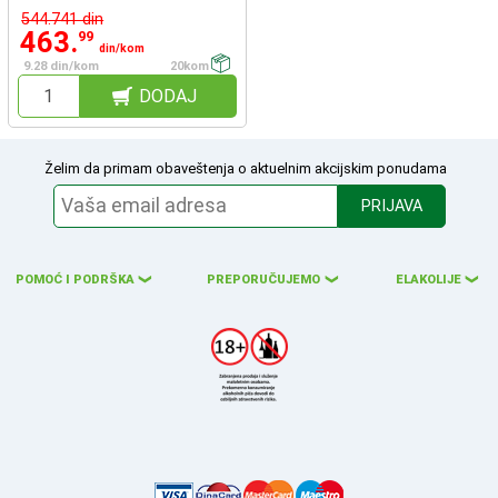
544.741 din
463.
99
din/kom
9.28 din/kom
20kom
DODAJ
Želim da primam obaveštenja o aktuelnim akcijskim ponudama
PRIJAVA
POMOĆ I PODRŠKA
PREPORUČUJEMO
ELAKOLIJE
❮
❮
❮