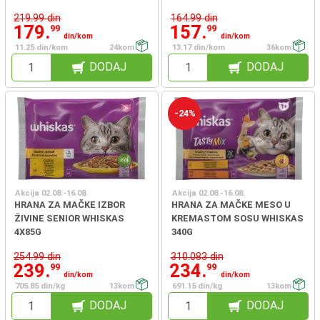
219.99 din
164.99 din
179.
157.
99
99
din/kom
din/kom
11.25 din/kom
24kom
13.17 din/kom
36kom
DODAJ
DODAJ
-24%
Akcija 02.08.-16.08.
Akcija 02.08.-16.08.
HRANA ZA MAČKE IZBOR
HRANA ZA MAČKE MESO U
ŽIVINE SENIOR WHISKAS
KREMASTOM SOSU WHISKAS
4X85G
340G
254.99 din
310.083 din
239.
234.
99
99
din/kom
din/kom
705.85 din/kg
13kom
691.15 din/kg
13kom
DODAJ
DODAJ