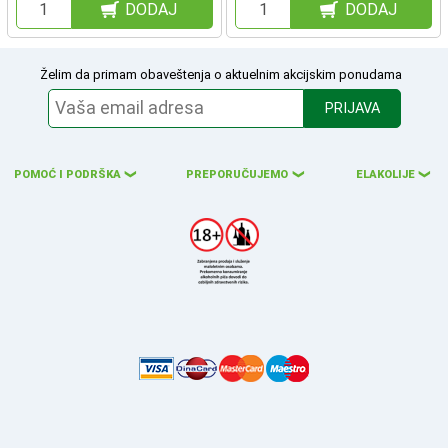
DODAJ
DODAJ
Želim da primam obaveštenja o aktuelnim akcijskim ponudama
PRIJAVA
POMOĆ I PODRŠKA
PREPORUČUJEMO
ELAKOLIJE
❮
❮
❮