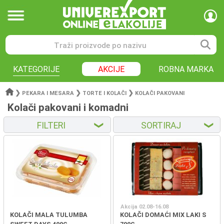
KATEGORIJE
AKCIJE
ROBNA MARKA
❯
❯
❯
PEKARA I MESARA
TORTE I KOLAČI
KOLAČI PAKOVANI
Kolači pakovani i komadni
FILTERI
SORTIRAJ
❮
❮
Akcija 02.08-16.08
KOLAČI MALA TULUMBA
KOLAČI DOMAĆI MIX LAKI S