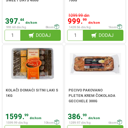
SWEET DAYS 400G
700G
1099.99 din
397.
999.
44
99
din/kom
din/kom
993.60 din/kg
8kom
1428.56 din/kg
1kom
DODAJ
DODAJ
KOLAČI DOMAĆI SITNI LAKI S
PECIVO PAKOVANO
1KG
PLETEN.KREM ČOKOLADA
GECCHELE 300G
1599.
386.
99
99
din/kom
din/kom
1599.99 din/kg
10kom
1289.97 din/kg
6kom