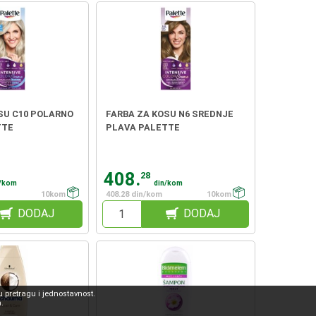
SU C10 POLARNO
FARBA ZA KOSU N6 SREDNJE
TTE
PLAVA PALETTE
408.
28
n/kom
din/kom
10kom
408.28 din/kom
10kom
DODAJ
DODAJ
 pretragu i jednostavnost.
.