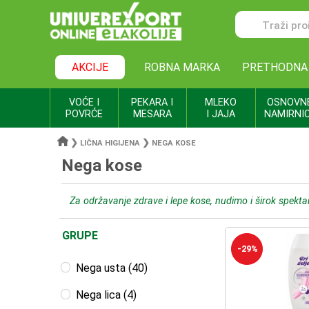
AKCIJE
ROBNA MARKA
PRETHODNA
VOĆE I
PEKARA I
MLEKO
OSNOVN
POVRĆE
MESARA
I JAJA
NAMIRNI
❯
❯
LIČNA HIGIJENA
NEGA KOSE
Nega kose
Za održavanje zdrave i lepe kose, nudimo i širok spektar
GRUPE
-29%
Nega usta (40)
Nega lica (4)