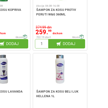
.08
Akcija 04.08-16.08
KOSU KOPRIVA
ŠAMPON ZA KOSU PROTIV
PERUTI W&G 360ML
374.99 din
259.
99
n/kom
din/kom
6kom
722.19 din/l
6kom
DODAJ
DODAJ
KOSU LAVANDA
ŠAMPON ZA KOSU BELI LUK
HELLENA 1L