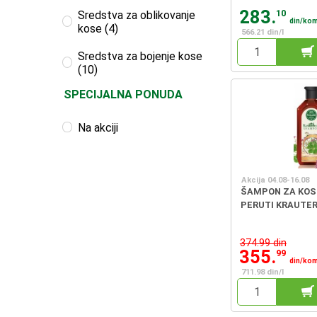
283.
10
Sredstva za oblikovanje
din/ko
kose (4)
566.21 din/l
Sredstva za bojenje kose
(10)
SPECIJALNA PONUDA
Na akciji
Akcija 04.08-16.08
ŠAMPON ZA KOSU
PERUTI KRAUTE
374.99 din
355.
99
din/ko
711.98 din/l