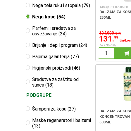
Nega tela ruku i stopala (79)
Akcija 31.07-06.08
BALZAM ZA KOSU
Nega kose (54)
250ML
Parfemi i sredstva za
184.808 din
osvežavanje (24)
131.
99
din/ko
Brijanje i depil program (24)
527.96 din/l
Papirna galanterija (77)
Higijenski proizvodi (46)
Sredstva za zaštitu od
sunca (18)
PODGRUPE
Šamponi za kosu (27)
BALZAM ZA KOS
KONCENTROVAN
Maske regeneratori i balzami
500ML
(13)