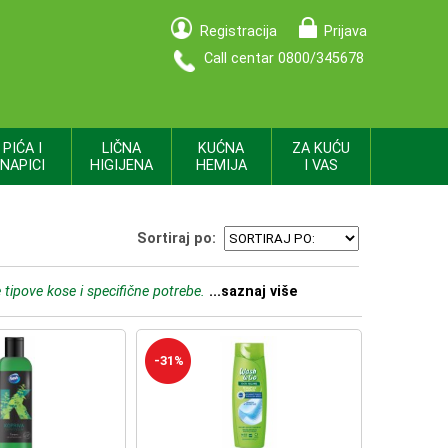
Registracija
Prijava
Call centar 0800/345678
PIĆA I
LIČNA
KUĆNA
ZA KUĆU
NAPICI
HIGIJENA
HEMIJA
I VAS
Sortiraj po:
 tipove kose i specifične potrebe.
...saznaj više
-31%