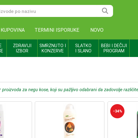
 KUPOVINA
TERMINI ISPORUKE
NOVO
E
ZDRAVIJI
SMRZNUTO I
SLATKO
BEBI I DEČIJI
CE
IZBOR
KONZERVE
I SLANO
PROGRAM
 proizvoda za negu kose, koji su pažljivo odabrani da zadovolje različite
-34%