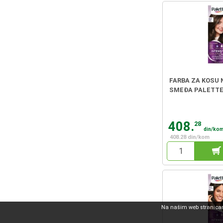
FARBA ZA KOSU 
SMEĐA PALETT
408.
28
din/ko
408.28 din/kom
Na našim web stranicama