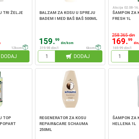
Akcija 02.08-16
 TRI ŽELJE
BALZAM ZA KOSU U SPREJU
ŠAMPON ZA 
BADEM I MED BAŠ BAŠ 500ML
FRESH 1L
258.365 din
159.
169.
99
99
m
din/kom
di
12kom
319.98 din/l
6kom
169.99 din/l
DODAJ
DODAJ
U TOP
REGENERATOR ZA KOSU
ŠAMPON ZA 
 POPART
REPAIR&CARE SCHAUMA
HELLENA 1L
250ML