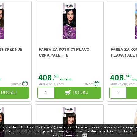
N3 SREDNJE
FARBA ZA KOSU C1 PLAVO
FARBA ZA KO
E
CRNA PALETTE
PLAVA PALE
408.
408.
28
28
m
din/kom
di
10kom
408.28 din/kom
10kom
408.28 din/kom
DODAJ
DODAJ
 koristimo tzv. kolačiće (cookies), kako bismo korisnicima osigurali najbolju moguću
Daljim pregledima elakolije web stranica, dajete svoj pristanak za korišćenje kolačića
Više informacija
OK