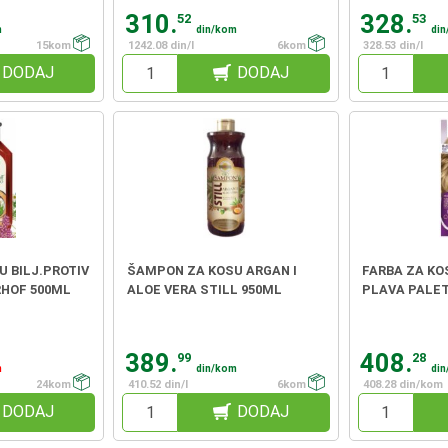
310.
328.
52
53
m
din/kom
di
15kom
1242.08 din/l
6kom
328.53 din/l
DODAJ
DODAJ
 BILJ.PROTIV
ŠAMPON ZA KOSU ARGAN I
FARBA ZA KO
RHOF 500ML
ALOE VERA STILL 950ML
PLAVA PALE
389.
408.
99
28
m
din/kom
di
24kom
410.52 din/l
6kom
408.28 din/kom
DODAJ
DODAJ