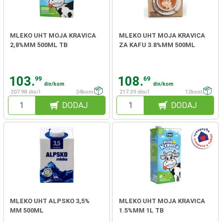
MLEKO UHT MOJA KRAVICA
MLEKO UHT MOJA KRAVICA
2,8%MM 500ML TB
ZA KAFU 3.8%MM 500ML
103.
108.
99
69
din/kom
din/kom
207.98 din/l
24kom
217.39 din/l
12kom
DODAJ
DODAJ
MLEKO UHT ALPSKO 3,5%
MLEKO UHT MOJA KRAVICA
MM 500ML
1.5%MM 1L TB