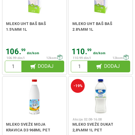
MLEKO UHT BAŠ BAŠ
MLEKO UHT BAŠ BAŠ
1.5%MM 1L
2.8%MM 1L
106.
110.
99
99
din/kom
din/kom
106.99 din/l
12kom
110.99 din/l
12kom
DODAJ
DODAJ
-19%
Akcija 02.08-16.08
MLEKO SVEŽE MOJA
MLEKO SVEŽE DUKAT
KRAVICA D3 968ML PET
2,8%MM 1L PET