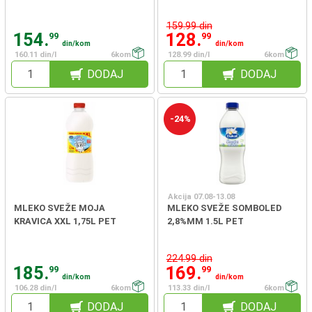
159.99 din
154.
128.
99
99
din/kom
din/kom
160.11 din/l
6kom
128.99 din/l
6kom
DODAJ
DODAJ
-24%
Akcija 07.08-13.08
MLEKO SVEŽE MOJA
MLEKO SVEŽE SOMBOLED
KRAVICA XXL 1,75L PET
2,8%MM 1.5L PET
224.99 din
185.
169.
99
99
din/kom
din/kom
106.28 din/l
6kom
113.33 din/l
6kom
DODAJ
DODAJ