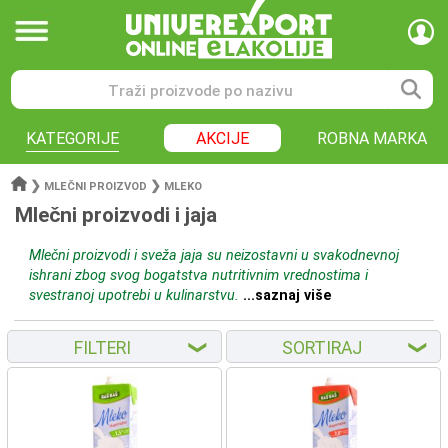
KATEGORIJE
AKCIJE
ROBNA MARKA
❯
❯
MLEČNI PROIZVOD
MLEKO
Mlečni proizvodi i jaja
Mlečni proizvodi i sveža jaja su neizostavni u svakodnevnoj
ishrani zbog svog bogatstva nutritivnim vrednostima i
svestranoj upotrebi u kulinarstvu.
...saznaj više
FILTERI
SORTIRAJ
❮
❮