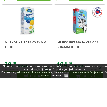
MLEKO UHT ZDRAVO 2%MM
MLEKO UHT MOJA KRAVICA
1L TB
2,8%MM 1L TB
99.
104.
99
99
din/kom
din/kom
Na našim web stranicama koristimo tzv. kolačiće (cookies), kako bismo korisnicima
osigurali najbolju moguću pretragu i jednostavnost.
99.99 din/l
12kom
104.99 din/l
12kom
Daljim pregledima elakolije web stranica, dajete svoj pristanak za korišćenje kolačića
DODAJ
DODAJ
Više informacija
OK