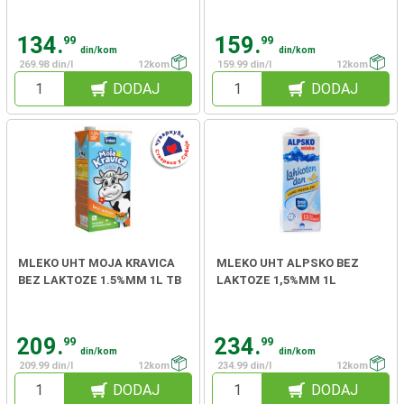
134.
159.
99
99
din/kom
din/kom
269.98 din/l
12kom
159.99 din/l
12kom
DODAJ
DODAJ
MLEKO UHT MOJA KRAVICA
MLEKO UHT ALPSKO BEZ
BEZ LAKTOZE 1.5%MM 1L TB
LAKTOZE 1,5%MM 1L
209.
234.
99
99
din/kom
din/kom
209.99 din/l
12kom
234.99 din/l
12kom
DODAJ
DODAJ