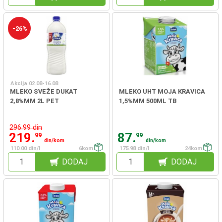
-26%
Akcija 02.08-16.08
MLEKO SVEŽE DUKAT
MLEKO UHT MOJA KRAVICA
2,8%MM 2L PET
1,5%MM 500ML TB
296.99 din
219.
87.
99
99
din/kom
din/kom
110.00 din/l
6kom
175.98 din/l
24kom
DODAJ
DODAJ