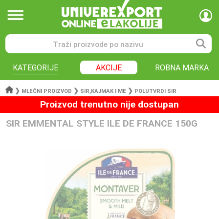
KATEGORIJE
AKCIJE
ROBNA MARKA
❯
❯
❯
MLEČNI PROIZVOD
SIR,KAJMAK I ME
POLUTVRDI SIR
Proizvod trenutno nije dostupan
SIR EMMENTAL STYLE ILE DE FRANCE 150G