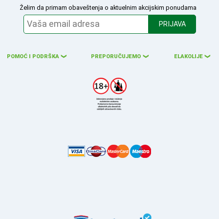
Želim da primam obaveštenja o aktuelnim akcijskim ponudama
PRIJAVA
POMOĆ I PODRŠKA
PREPORUČUJEMO
ELAKOLIJE
❮
❮
❮