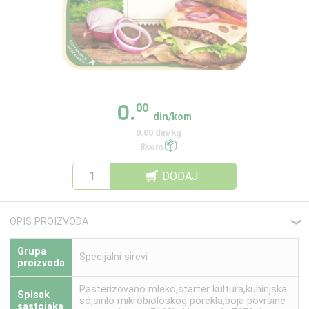
0.
00
din/kom
0.00 din/kg
8kom
DODAJ
OPIS PROIZVODA
❮
Grupa
Specijalni sirevi
proizvoda
Pasterizovano mleko,starter kultura,kuhinjska
Spisak
so,sirilo mikrobioloskog porekla,boja povrsine
sastojaka