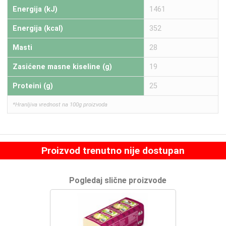
Energija (kJ)
1461
Energija (kcal)
352
Masti
28
Zasićene masne kiseline (g)
19
Proteini (g)
25
*Hranljiva vrednost na 100g proizvoda
Proizvod trenutno nije dostupan
Pogledaj slične proizvode