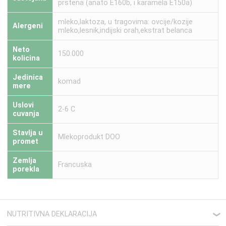
prstena (anato E160b, i karamela E150a)
mleko,laktoza, u tragovima: ovcije/kozije
Alergeni
mleko,lesnik,indijski orah,ekstrat belanca
Neto
150.000
kolicina
Jedinica
komad
mere
Uslovi
2-6 C
cuvanja
Stavlja u
Mlekoprodukt DOO
promet
Zemlja
Francuska
porekla
NUTRITIVNA DEKLARACIJA
❮