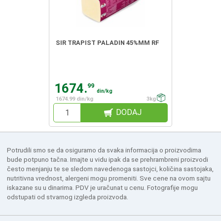
SIR TRAPIST PALADIN 45%MM RF
1674.
99
din/kg
1674.99 din/kg
3kg
DODAJ
Potrudili smo se da osiguramo da svaka informacija o proizvodima
bude potpuno tačna. Imajte u vidu ipak da se prehrambreni proizvodi
često menjanju te se sledom navedenoga sastojci, količina sastojaka,
nutritivna vrednost, alergeni mogu promeniti. Sve cene na ovom sajtu
iskazane su u dinarima. PDV je uračunat u cenu. Fotografije mogu
odstupati od stvarnog izgleda proizvoda.