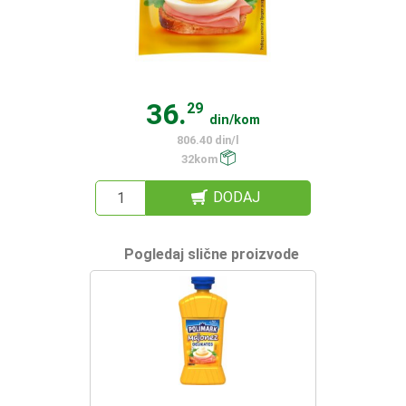
36.
29
din/kom
806.40 din/l
32kom
DODAJ
Pogledaj slične proizvode