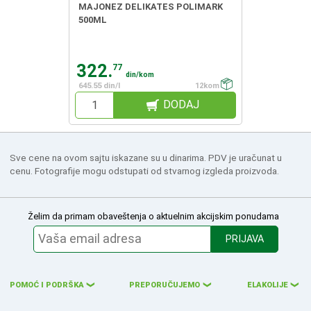
MAJONEZ DELIKATES POLIMARK
500ML
322.
77
din/kom
645.55 din/l
12kom
DODAJ
Sve cene na ovom sajtu iskazane su u dinarima. PDV je uračunat u
cenu. Fotografije mogu odstupati od stvarnog izgleda proizvoda.
Želim da primam obaveštenja o aktuelnim akcijskim ponudama
PRIJAVA
POMOĆ I PODRŠKA
PREPORUČUJEMO
ELAKOLIJE
❮
❮
❮