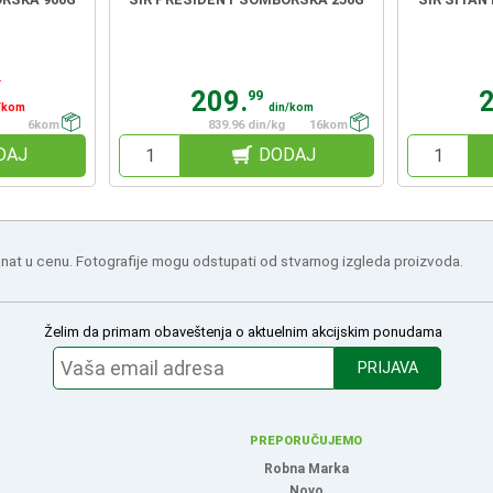
n
209.
99
/kom
din/kom
6kom
839.96 din/kg
16kom
DAJ
DODAJ
nat u cenu. Fotografije mogu odstupati od stvarnog izgleda proizvoda.
Želim da primam obaveštenja o aktuelnim akcijskim ponudama
PRIJAVA
PREPORUČUJEMO
Robna Marka
Novo