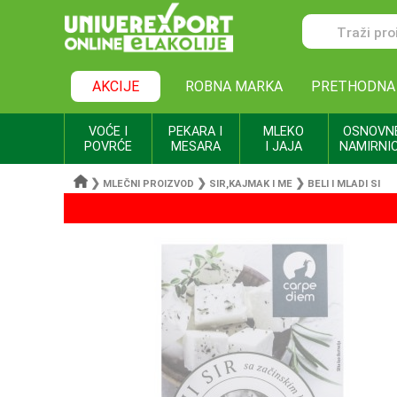
AKCIJE
ROBNA MARKA
PRETHODNA
VOĆE I
PEKARA I
MLEKO
OSNOVN
POVRĆE
MESARA
I JAJA
NAMIRNI
❯
❯
❯
MLEČNI PROIZVOD
SIR,KAJMAK I ME
BELI I MLADI SI