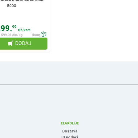
500G
299.
99
din/kom
599.98 din/kg
1kom
DODAJ
ELAKOLIJE
Dostava
ID podaci