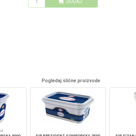
DODAJ
Pogledaj slične proizvode
08
ORSKA 900G
SIR PRESIDENT SOMBORSKA 250G
SIR SITAN