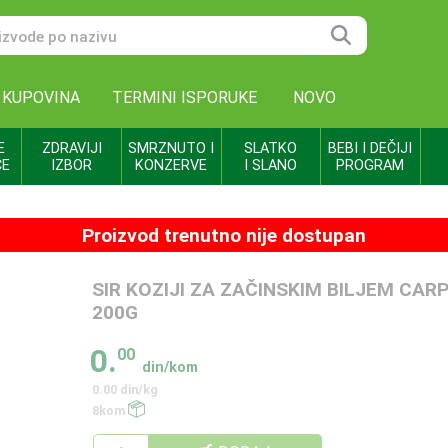
 KUPOVINA
TERMINI ISPORUKE
NOVO
E
ZDRAVIJI
SMRZNUTO I
SLATKO
BEBI I DEČIJI
CE
IZBOR
KONZERVE
I SLANO
PROGRAM
Proizvod trenutno nije dostupan
SIR KOZIJI ZA ZAČINSKIM BILJEM CAR
200G
0.
00
din/kom
0.00 din/kg
8kom