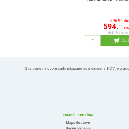
596.99 di
594.
99
din
661.10 din/kg
DO
Sve cene na ovom sajtu iskazane su u dinarima. PDV je uraču
POMOĆ I PODRŠKA
Mapa dostave
Načini plaćanja