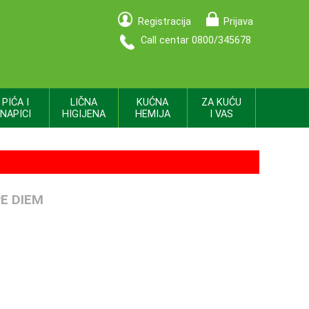
Registracija
Prijava
Call centar 0800/345678
PIĆA I
LIČNA
KUĆNA
ZA KUĆU
NAPICI
HIGIJENA
HEMIJA
I VAS
PE DIEM