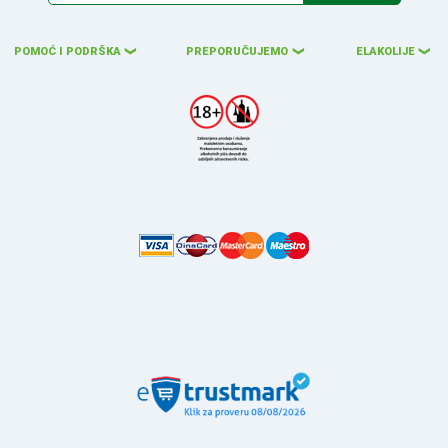
POMOĆ I PODRŠKA
PREPORUČUJEMO
ELAKOLIJE
❮
❮
❮