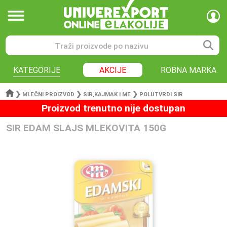
KATEGORIJE
AKCIJE
ROBNA MARKA
❯
❯
❯
MLEČNI PROIZVOD
SIR,KAJMAK I ME
POLUTVRDI SIR
Proizvod trenutno nije dostupan
SIR EDAM SLAJS MLEKOVITA 150G