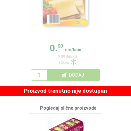
0.
00
din/kom
0.00 din/kg
12kom
DODAJ
Proizvod trenutno nije dostupan
Pogledaj slične proizvode