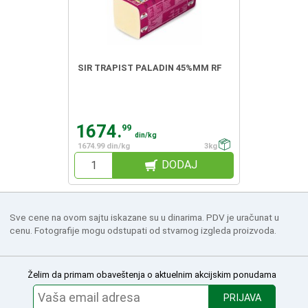
SIR TRAPIST PALADIN 45%MM RF
1674.
99
din/kg
1674.99 din/kg
3kg
DODAJ
Sve cene na ovom sajtu iskazane su u dinarima. PDV je uračunat u
cenu. Fotografije mogu odstupati od stvarnog izgleda proizvoda.
Želim da primam obaveštenja o aktuelnim akcijskim ponudama
PRIJAVA