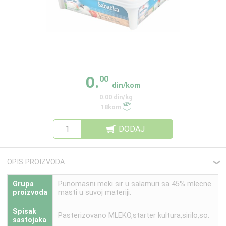
0.
00
din/kom
0.00 din/kg
18kom
DODAJ
OPIS PROIZVODA
❮
Grupa
Punomasni meki sir u salamuri sa 45% mlecne
proizvoda
masti u suvoj materiji.
Spisak
Pasterizovano MLEKO,starter kultura,sirilo,so.
sastojaka