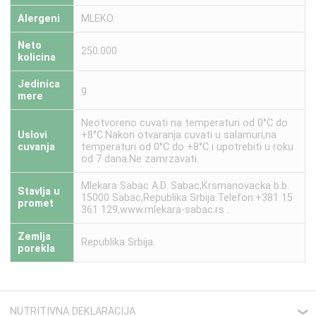
Alergeni
MLEKO.
Neto
250.000
kolicina
Jedinica
g
mere
Neotvoreno cuvati na temperaturi od 0°C do
Uslovi
+8°C.Nakon otvaranja cuvati u salamuri,na
cuvanja
temperaturi od 0°C do +8°C i upotrebiti u roku
od 7 dana.Ne zamrzavati.
Mlekara Sabac A.D. Sabac,Krsmanovacka b.b.
Stavlja u
15000 Sabac,Republika Srbija.Telefon:+381 15
promet
361 129,www.mlekara-sabac.rs .
Zemlja
Republika Srbija.
porekla
NUTRITIVNA DEKLARACIJA
❮