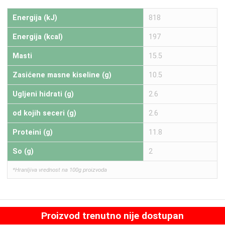
Energija (kJ)
818
Energija (kcal)
197
Masti
15.5
Zasićene masne kiseline (g)
10.5
Ugljeni hidrati (g)
2.6
od kojih seceri (g)
2.6
Proteini (g)
11.8
So (g)
2
*Hranljiva vrednost na 100g proizvoda
Proizvod trenutno nije dostupan