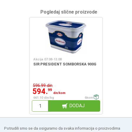
Pogledaj slične proizvode
Akcija 07.08-13.08
SIR PRESIDENT SOMBORSKA 900G
596.99 din
594.
99
din/kom
661.10 din/kg
6kom
DODAJ
Potrudili smo se da osiguramo da svaka informacija o proizvodima