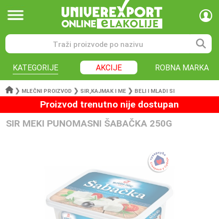
KATEGORIJE
AKCIJE
ROBNA MARKA
❯
❯
❯
MLEČNI PROIZVOD
SIR,KAJMAK I ME
BELI I MLADI SI
Proizvod trenutno nije dostupan
SIR MEKI PUNOMASNI ŠABAČKA 250G