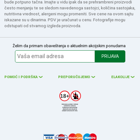
bude potpuno tačna. Imajte u vidu ipak da se prehrambreni proizvodi
često menjanju te se sledom navedenoga sastojci, količina sastojaka,
nutritivna vrednost, alergeni mogu promeniti. Sve cene na ovom sajtu
iskazane su u dinarima. PDV je uračunat u cenu. Fotografije mogu
odstupati od stvarnog izgleda proizvoda.
Želim da primam obaveštenja o aktuelnim akcijskim ponudama
PRIJAVA
POMOĆ I PODRŠKA
PREPORUČUJEMO
ELAKOLIJE
❮
❮
❮