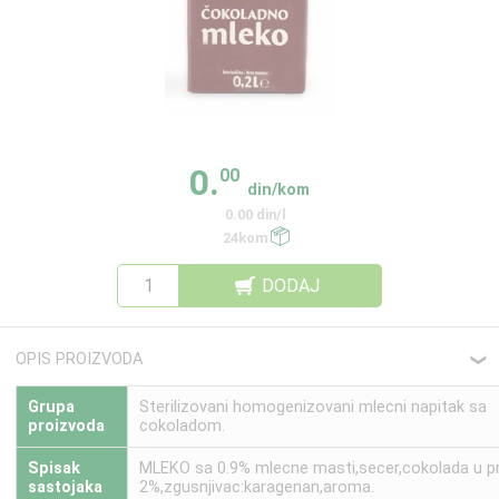
0.
00
din/kom
0.00 din/l
24kom
DODAJ
OPIS PROIZVODA
❮
Grupa
Sterilizovani homogenizovani mlecni napitak sa
proizvoda
cokoladom.
Spisak
MLEKO sa 0.9% mlecne masti,secer,cokolada u p
sastojaka
2%,zgusnjivac:karagenan,aroma.