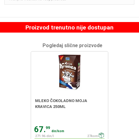
Proizvod trenutno nije dostupan
Pogledaj slične proizvode
MLEKO ČOKOLADNO MOJA
KRAVICA 250ML
67.
99
din/kom
271.96 din/l
27kom