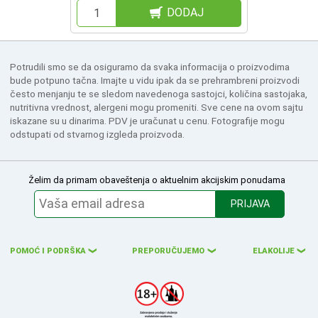
DODAJ
Potrudili smo se da osiguramo da svaka informacija o proizvodima
bude potpuno tačna. Imajte u vidu ipak da se prehrambreni proizvodi
često menjanju te se sledom navedenoga sastojci, količina sastojaka,
nutritivna vrednost, alergeni mogu promeniti. Sve cene na ovom sajtu
iskazane su u dinarima. PDV je uračunat u cenu. Fotografije mogu
odstupati od stvarnog izgleda proizvoda.
Želim da primam obaveštenja o aktuelnim akcijskim ponudama
PRIJAVA
POMOĆ I PODRŠKA
PREPORUČUJEMO
ELAKOLIJE
❮
❮
❮