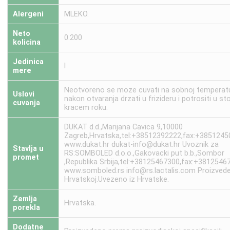
Alergeni
MLEKO.
Neto
0.200
kolicina
Jedinica
l
mere
Neotvoreno se moze cuvati na sobnoj temperatu
Uslovi
nakon otvaranja drzati u frizideru i potrositi u st
cuvanja
kracem roku.
DUKAT d.d.,Marijana Cavica 9,10000
Zagreb,Hrvatska,tel:+38512392222,fax:+3851245
www.dukat.hr dukat-info@dukat.hr Uvoznik za
Stavlja u
RS:SOMBOLED d.o.o.,Gakovacki put b.b.,Sombor
promet
,Republika Srbija,tel:+38125467300,fax:+3812546
www.somboled.rs info@rs.lactalis.com Proizved
Hrvatskoj.Uvezeno iz Hrvatske.
Zemlja
Hrvatska.
porekla
Dodatne