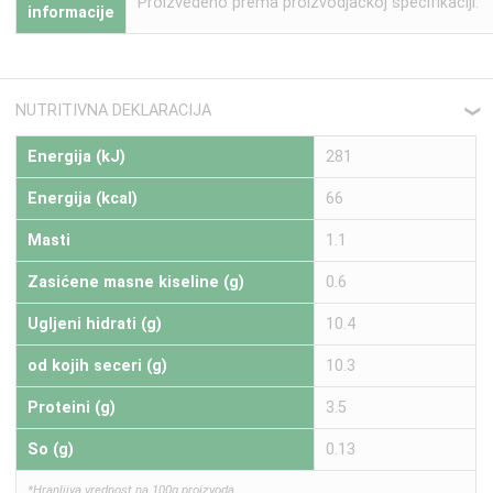
Proizvedeno prema proizvodjackoj specifikaciji.
informacije
NUTRITIVNA DEKLARACIJA
❮
Energija (kJ)
281
Energija (kcal)
66
Masti
1.1
Zasićene masne kiseline (g)
0.6
Ugljeni hidrati (g)
10.4
od kojih seceri (g)
10.3
Proteini (g)
3.5
So (g)
0.13
*Hranljiva vrednost na 100g proizvoda