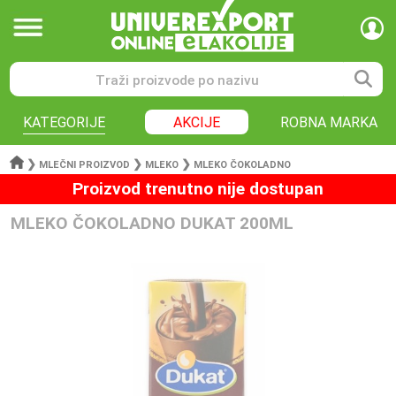
KATEGORIJE
AKCIJE
ROBNA MARKA
❯
❯
❯
MLEČNI PROIZVOD
MLEKO
MLEKO ČOKOLADNO
Proizvod trenutno nije dostupan
MLEKO ČOKOLADNO DUKAT 200ML