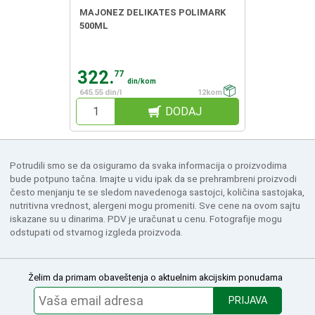
MAJONEZ DELIKATES POLIMARK
500ML
322.
77
din/kom
645.55 din/l
12kom
DODAJ
Potrudili smo se da osiguramo da svaka informacija o proizvodima
bude potpuno tačna. Imajte u vidu ipak da se prehrambreni proizvodi
često menjanju te se sledom navedenoga sastojci, količina sastojaka,
nutritivna vrednost, alergeni mogu promeniti. Sve cene na ovom sajtu
iskazane su u dinarima. PDV je uračunat u cenu. Fotografije mogu
odstupati od stvarnog izgleda proizvoda.
Želim da primam obaveštenja o aktuelnim akcijskim ponudama
PRIJAVA