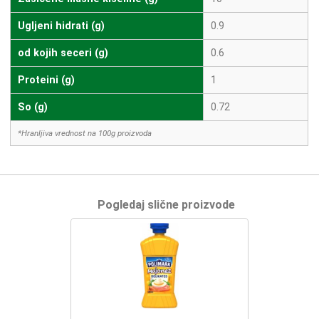
Ugljeni hidrati (g)
0.9
od kojih seceri (g)
0.6
Proteini (g)
1
So (g)
0.72
*Hranljiva vrednost na 100g proizvoda
Pogledaj slične proizvode