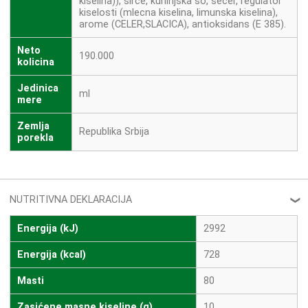
kiselina)), sirce, kuhinjska so, secer, regulator
kiselosti (mlecna kiselina, limunska kiselina),
arome (CELER,SLACICA), antioksidans (E 385).
Neto
190.000
kolicina
Jedinica
ml
mere
Zemlja
Republika Srbija
porekla
NUTRITIVNA DEKLARACIJA
❮
Energija (kJ)
2992
Energija (kcal)
728
Masti
80
Zasićene masne kiseline (g)
10