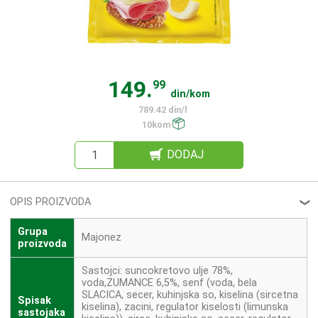
149.
99
din/kom
789.42 din/l
10kom
DODAJ
OPIS PROIZVODA
❮
Grupa
Majonez
proizvoda
Sastojci: suncokretovo ulje 78%,
voda,ZUMANCE 6,5%, senf (voda, bela
SLACICA, secer, kuhinjska so, kiselina (sircetna
Spisak
kiselina), zacini, regulator kiselosti (limunska
sastojaka