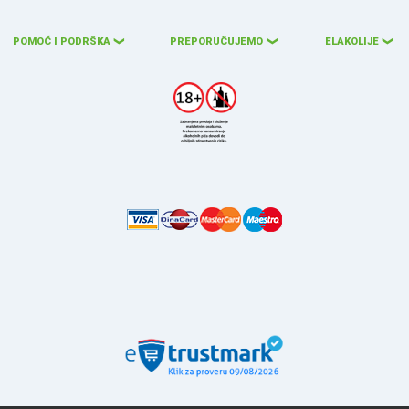
POMOĆ I PODRŠKA
PREPORUČUJEMO
ELAKOLIJE
❮
❮
❮