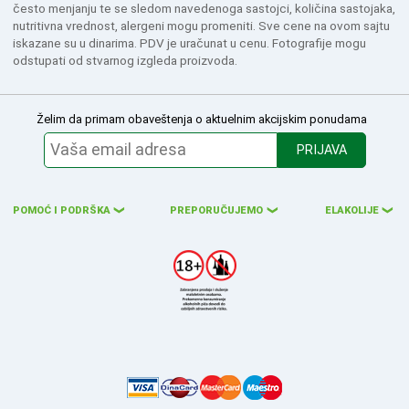
često menjanju te se sledom navedenoga sastojci, količina sastojaka,
nutritivna vrednost, alergeni mogu promeniti. Sve cene na ovom sajtu
iskazane su u dinarima. PDV je uračunat u cenu. Fotografije mogu
odstupati od stvarnog izgleda proizvoda.
Želim da primam obaveštenja o aktuelnim akcijskim ponudama
PRIJAVA
POMOĆ I PODRŠKA
PREPORUČUJEMO
ELAKOLIJE
❮
❮
❮