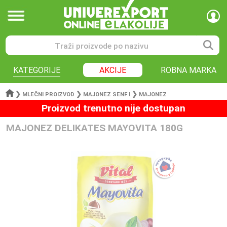
KATEGORIJE
AKCIJE
ROBNA MARKA
❯
❯
❯
MLEČNI PROIZVOD
MAJONEZ SENF I
MAJONEZ
Proizvod trenutno nije dostupan
MAJONEZ DELIKATES MAYOVITA 180G