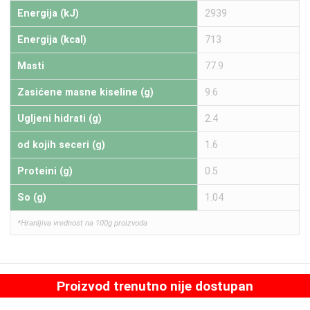
Energija (kJ)
2939
Energija (kcal)
713
Masti
77.9
Zasićene masne kiseline (g)
9.6
Ugljeni hidrati (g)
2.4
od kojih seceri (g)
1.6
Proteini (g)
0.5
So (g)
1.04
*Hranljiva vrednost na 100g proizvoda
Proizvod trenutno nije dostupan