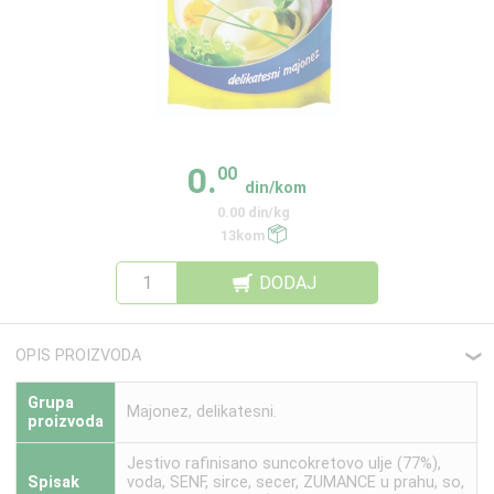
0.
00
din/kom
0.00 din/kg
13kom
DODAJ
OPIS PROIZVODA
❮
Grupa
Majonez, delikatesni.
proizvoda
Jestivo rafinisano suncokretovo ulje (77%),
Spisak
voda, SENF, sirce, secer, ZUMANCE u prahu, so,