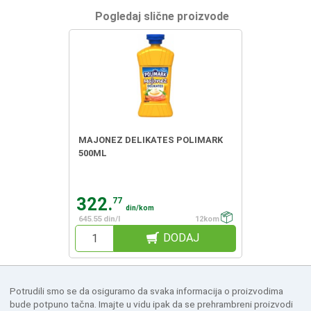
Pogledaj slične proizvode
MAJONEZ DELIKATES POLIMARK
500ML
322.
77
din/kom
645.55 din/l
12kom
DODAJ
Potrudili smo se da osiguramo da svaka informacija o proizvodima
bude potpuno tačna. Imajte u vidu ipak da se prehrambreni proizvodi