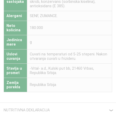
sastojaka
skrob, konzervans (sorbinska kiselina),
antioksidans (E 385).
Alergeni
SENF, ZUMANCE.
Neto
180.000
kolicina
Jedinica
g
mere
Uslovi
Cuvati na temperaturi od 5-25 stepeni. Nakon
cuvanja
otvaranja cuvati u frizideru.
Stavlja u
-Vital- a.d., Kulski put bb, 21460 Vrbas,
promet
Republika Srbija.
Zemlja
Republika Srbija
porekla
NUTRITIVNA DEKLARACIJA
❮