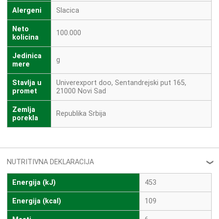
Alergeni
Slacica
Neto
100.000
kolicina
Jedinica
g
mere
Stavlja u
Univerexport doo, Sentandrejski put 165,
promet
21000 Novi Sad
Zemlja
Republika Srbija
porekla
NUTRITIVNA DEKLARACIJA
❮
Energija (kJ)
453
Energija (kcal)
109