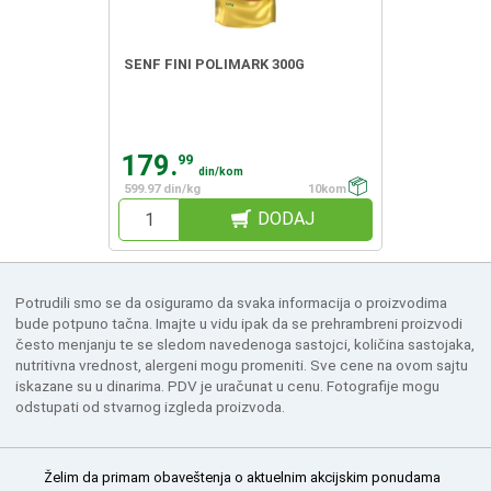
SENF FINI POLIMARK 300G
179.
99
din/kom
599.97 din/kg
10kom
DODAJ
Potrudili smo se da osiguramo da svaka informacija o proizvodima
bude potpuno tačna. Imajte u vidu ipak da se prehrambreni proizvodi
često menjanju te se sledom navedenoga sastojci, količina sastojaka,
nutritivna vrednost, alergeni mogu promeniti. Sve cene na ovom sajtu
iskazane su u dinarima. PDV je uračunat u cenu. Fotografije mogu
odstupati od stvarnog izgleda proizvoda.
Želim da primam obaveštenja o aktuelnim akcijskim ponudama