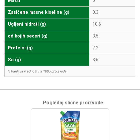
Masti
6
Zasićene masne kiseline (g)
0.3
Ugljeni hidrati (g)
10.6
od kojih seceri (g)
3.5
Proteini (g)
7.2
So (g)
3.6
*Hranljiva vrednost na 100g proizvoda
Pogledaj slične proizvode