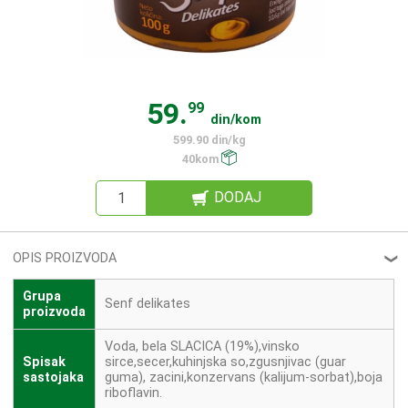
59.
99
din/kom
599.90 din/kg
40kom
DODAJ
OPIS PROIZVODA
❮
Grupa
Senf delikates
proizvoda
Voda, bela SLACICA (19%),vinsko
Spisak
sirce,secer,kuhinjska so,zgusnjivac (guar
sastojaka
guma), zacini,konzervans (kalijum-sorbat),boja
riboflavin.