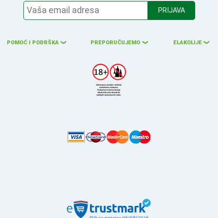
PRIJAVA
POMOĆ I PODRŠKA
PREPORUČUJEMO
ELAKOLIJE
❮
❮
❮