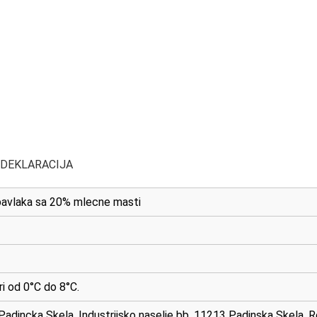
 DEKLARACIJA
 pavlaka sa 20% mlecne masti
i od 0°C do 8°C.
adincka Skela, Industrijsko naselje bb, 11213 Padinska Skela, Re