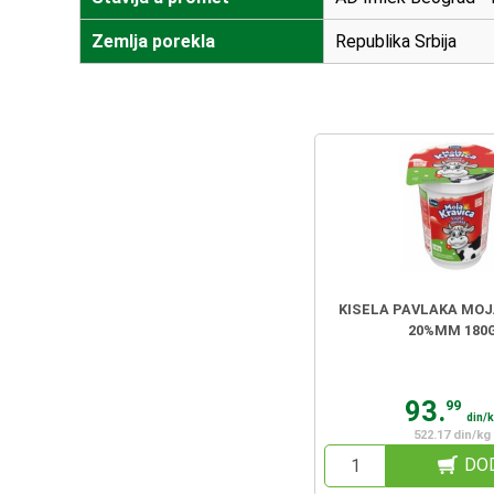
Zemlja porekla
Republika Srbija
KISELA PAVLAKA MOJ
20%MM 180
93.
99
din/
522.17 din/kg
DO