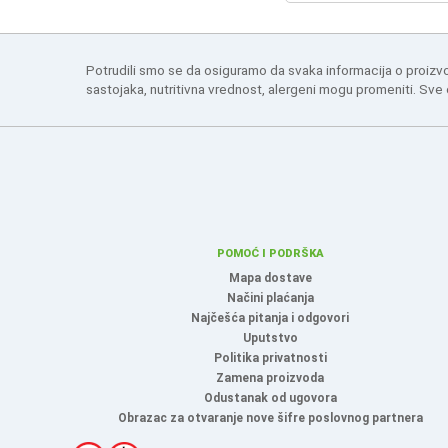
Potrudili smo se da osiguramo da svaka informacija o proizv
sastojaka, nutritivna vrednost, alergeni mogu promeniti. Sve
POMOĆ I PODRŠKA
Mapa dostave
Načini plaćanja
Najčešća pitanja i odgovori
Uputstvo
Politika privatnosti
Zamena proizvoda
Odustanak od ugovora
Obrazac za otvaranje nove šifre poslovnog partnera