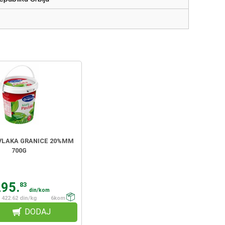
VLAKA GRANICE 20%MM
700G
295.
83
din/kom
422.62 din/kg
6kom
DODAJ