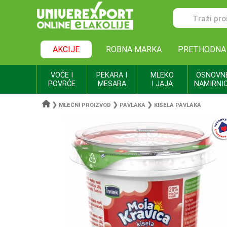
AKCIJE
ROBNA MARKA
PRETHODNA
VOĆE I
PEKARA I
MLEKO
OSNOVN
POVRĆE
MESARA
I JAJA
NAMIRNI
❯
❯
❯
MLEČNI PROIZVOD
PAVLAKA
KISELA PAVLAKA