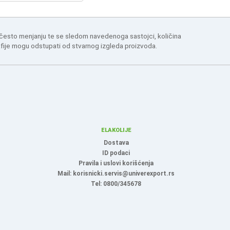
 često menjanju te se sledom navedenoga sastojci, količina
afije mogu odstupati od stvarnog izgleda proizvoda.
ELAKOLIJE
Dostava
ID podaci
Pravila i uslovi korišćenja
Mail: korisnicki.servis@univerexport.rs
Tel: 0800/345678