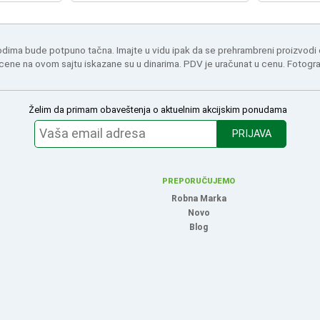
odima bude potpuno tačna. Imajte u vidu ipak da se prehrambreni proizvodi
 cene na ovom sajtu iskazane su u dinarima. PDV je uračunat u cenu. Fotogr
Želim da primam obaveštenja o aktuelnim akcijskim ponudama
PRIJAVA
PREPORUČUJEMO
Robna Marka
Novo
Blog