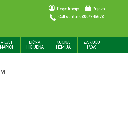
Registracija
Prijava
Call centar 0800/345678
PIĆA I
LIČNA
KUĆNA
ZA KUĆU
NAPICI
HIGIJENA
HEMIJA
I VAS
MM