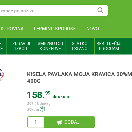
 KUPOVINA
TERMINI ISPORUKE
NOVO
E
ZDRAVIJI
SMRZNUTO I
SLATKO
BEBI I DEČIJI
CE
IZBOR
KONZERVE
I SLANO
PROGRAM
KISELA PAVLAKA MOJA KRAVICA 20%
400G
158.
99
din/kom
397.48 din/kg
20kom
DODAJ