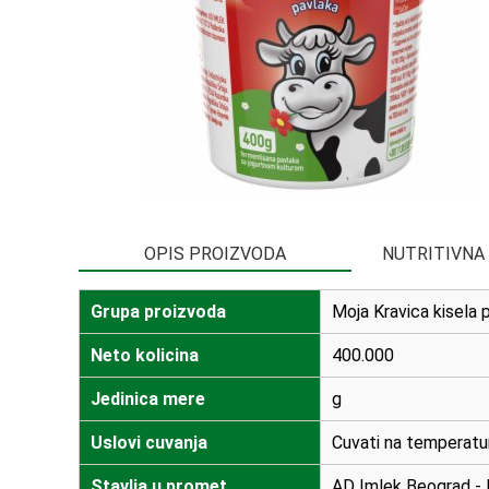
OPIS PROIZVODA
NUTRITIVNA
Grupa proizvoda
Moja Kravica kisela
Neto kolicina
400.000
Jedinica mere
g
Uslovi cuvanja
Cuvati na temperatur
Stavlja u promet
AD Imlek Beograd - P