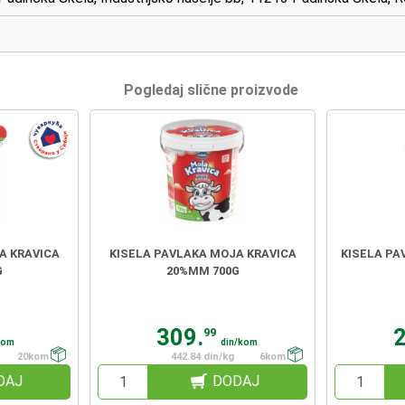
Pogledaj slične proizvode
A KRAVICA
KISELA PAVLAKA MOJA KRAVICA
KISELA PA
G
20%MM 700G
309.
99
kom
din/kom
20kom
442.84 din/kg
6kom
DAJ
DODAJ