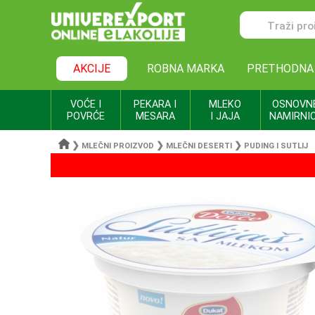
AKCIJE
ROBNA MARKA
PRETHODNA
VOĆE I
PEKARA I
MLEKO
OSNOVN
POVRĆE
MESARA
I JAJA
NAMIRNI
❯
❯
❯
MLEČNI PROIZVOD
MLEČNI DESERTI
PUDING I SUTLIJ