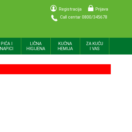
Registracija
Prijava
Call centar 0800/345678
PIĆA I
LIČNA
KUĆNA
ZA KUĆU
NAPICI
HIGIJENA
HEMIJA
I VAS