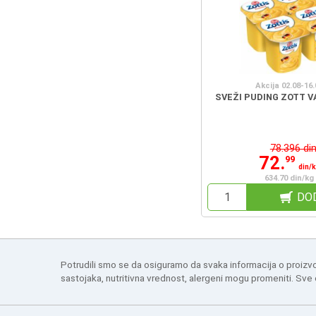
Akcija 02.08-16.
SVEŽI PUDING ZOTT V
78.396 di
72.
99
din/
634.70 din/kg
DO
Potrudili smo se da osiguramo da svaka informacija o proizv
sastojaka, nutritivna vrednost, alergeni mogu promeniti. Sve