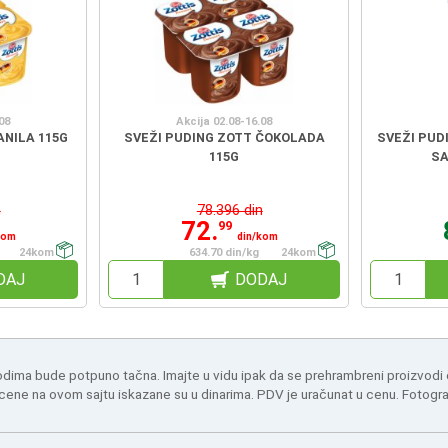
08
Akcija 02.08-16.08
ANILA 115G
SVEŽI PUDING ZOTT ČOKOLADA
SVEŽI PUD
115G
SA
n
78.396 din
72.
99
kom
din/kom
24kom
634.70 din/kg
24kom
DAJ
DODAJ
odima bude potpuno tačna. Imajte u vidu ipak da se prehrambreni proizvodi
 cene na ovom sajtu iskazane su u dinarima. PDV je uračunat u cenu. Fotogr