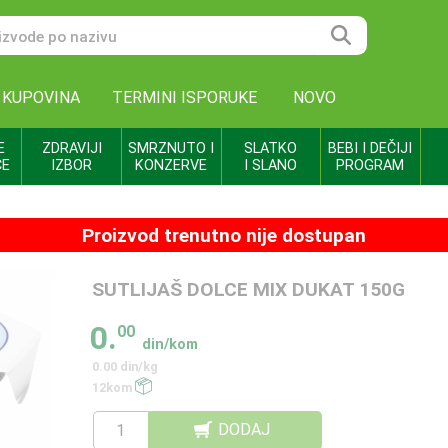
 KUPOVINA
TERMINI ISPORUKE
NOVO
E
ZDRAVIJI
SMRZNUTO I
SLATKO
BEBI I DEČIJI
CE
IZBOR
KONZERVE
I SLANO
PROGRAM
Proizvod trenutno nije dostupan
SUTLIJAŠ DOLCE MIX DUKAT 150G
0.
00
din/kom
0.00 din/kg
12kom
DODAJ