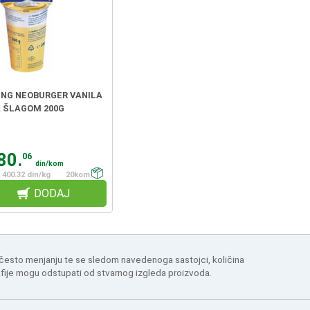
ING NEOBURGER VANILA
 ŠLAGOM 200G
80.
06
din/kom
400.32 din/kg
20kom
DODAJ
 često menjanju te se sledom navedenoga sastojci, količina
afije mogu odstupati od stvarnog izgleda proizvoda.