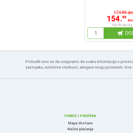
174.99 di
154.
99
din
154.99 din/kg
DO
Potrudili smo se da osiguramo da svaka informacija o proizv
sastojaka, nutritivna vrednost, alergeni mogu promeniti. Sve
POMOĆ I PODRŠKA
Mapa dostave
Načini plaćanja