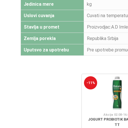
Jedinica mere
kg
Uslovi cuvanja
Cuvati na temperatur
Stavlja u promet
Proizvodjac:A.D Imle
Zemlja porekla
Republika Srbija
Uputsvo za upotrebu
Pre upotrebe promu
-11%
Akcija 02.08-16.
JOGURT PROBIOTIK B
TT