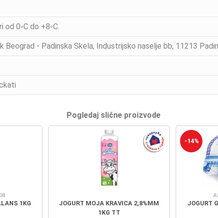
i od 0◦C do +8◦C.
k Beograd - Padinska Skela, Industrijsko naselje bb, 11213 Padin
ckati
Pogledaj slične proizvode
-14%
08
A
ALANS 1KG
JOGURT MOJA KRAVICA 2,8%MM
JOGURT G
1KG TT