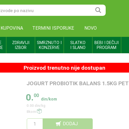
 KUPOVINA
TERMINI ISPORUKE
NOVO
E
ZDRAVIJI
SMRZNUTO I
SLATKO
BEBI I DEČIJI
CE
IZBOR
KONZERVE
I SLANO
PROGRAM
Proizvod trenutno nije dostupan
JOGURT PROBIOTIK BALANS 1.5KG PET
0.
00
din/kom
0.00 din/kg
8kom
DODAJ