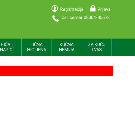
Registracija
Prijava
Call centar 0800/345678
PIĆA I
LIČNA
KUĆNA
ZA KUĆU
NAPICI
HIGIJENA
HEMIJA
I VAS