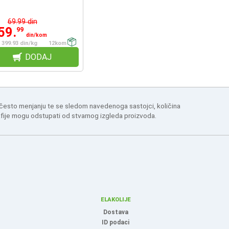
69.99 din
59.
99
din/kom
399.93 din/kg
12kom
DODAJ
 često menjanju te se sledom navedenoga sastojci, količina
afije mogu odstupati od stvarnog izgleda proizvoda.
ELAKOLIJE
Dostava
ID podaci