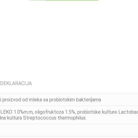
 DEKLARACIJA
i proizvod od mleka sa probiotskim bakterijama
 1.0%m.m, oligofruktoza 1.5%, probiotske kulture Lactobacill
ilna kultura Streptococcus thermophilus.