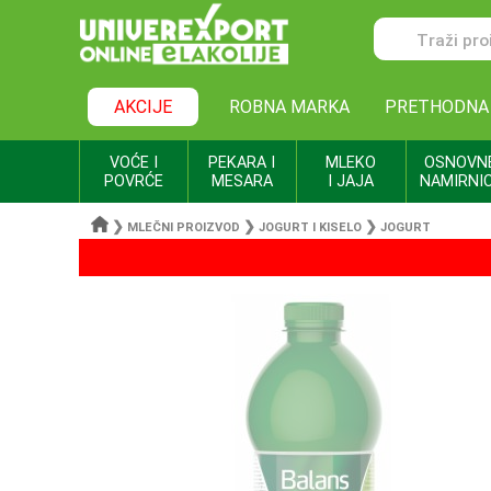
AKCIJE
ROBNA MARKA
PRETHODNA
VOĆE I
PEKARA I
MLEKO
OSNOVN
POVRĆE
MESARA
I JAJA
NAMIRNI
❯
❯
❯
MLEČNI PROIZVOD
JOGURT I KISELO
JOGURT