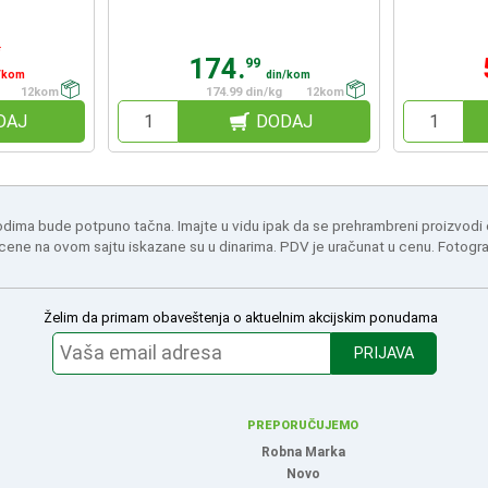
n
174.
99
/kom
din/kom
12kom
174.99 din/kg
12kom
DAJ
DODAJ
odima bude potpuno tačna. Imajte u vidu ipak da se prehrambreni proizvodi
 cene na ovom sajtu iskazane su u dinarima. PDV je uračunat u cenu. Fotogr
Želim da primam obaveštenja o aktuelnim akcijskim ponudama
PRIJAVA
PREPORUČUJEMO
Robna Marka
Novo