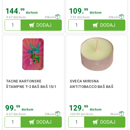
144.
109.
99
99
din/kom
din/kom
9.67 din/kom
20kom
7.33 din/kom
20kom
DODAJ
DODAJ
TACNE KARTONSKE
SVEĆA MIRISNA
ŠTAMPNE T-2 BAŠ BAŠ 15/1
ANTITOBACCO BAŠ BAŠ
99.
129.
99
99
din/kom
din/kom
6.67 din/kom
20kom
129.99 din/kom
9kom
DODAJ
DODAJ