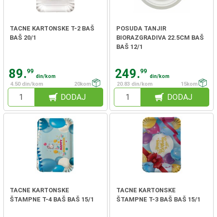
TACNE KARTONSKE T-2 BAŠ
POSUDA TANJIR
BAŠ 20/1
BIORAZGRADIVA 22.5CM BAŠ
BAŠ 12/1
89.
249.
99
99
din/kom
din/kom
4.50 din/kom
20kom
20.83 din/kom
15kom
DODAJ
DODAJ
TACNE KARTONSKE
TACNE KARTONSKE
ŠTAMPNE T-4 BAŠ BAŠ 15/1
ŠTAMPNE T-3 BAŠ BAŠ 15/1