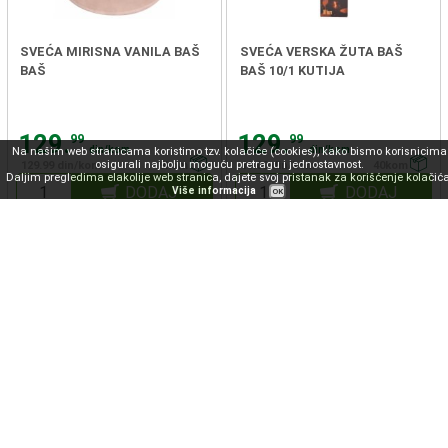
SVEĆA MIRISNA VANILA BAŠ
SVEĆA VERSKA ŽUTA BAŠ
BAŠ
BAŠ 10/1 KUTIJA
129.
129.
99
99
din/kom
din/kom
Na našim web stranicama koristimo tzv. kolačiće (cookies), kako bismo korisnicima
osigurali najbolju moguću pretragu i jednostavnost.
129.99 din/kom
9kom
13.00 din/kom
40kom
Daljim pregledima elakolije web stranica, dajete svoj pristanak za korišćenje kolačića
DODAJ
DODAJ
Više informacija
OK
SVEĆA VERSKA ŽUTA BAŠ
SVEĆA SLAVSKA SPIRALNA
BAŠ 10/1
BAŠ BAŠ