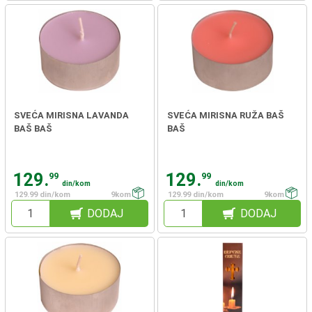
SVEĆA MIRISNA LAVANDA
SVEĆA MIRISNA RUŽA BAŠ
BAŠ BAŠ
BAŠ
129.
129.
99
99
din/kom
din/kom
129.99 din/kom
9kom
129.99 din/kom
9kom
DODAJ
DODAJ