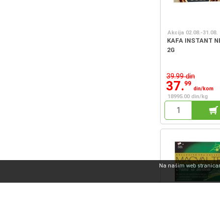
Akcija 02.08.-31.08.
KAFA INSTANT 
2G
39.99 din
37.
99
din/kom
18995.00 din/kg
Na našim web stranicama
Akcija 02.08.-31.08.
ČAJ NANA&MED 
MACVAL 50G