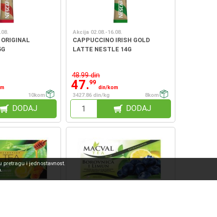
.08.
Akcija 02.08.-16.08.
 ORIGINAL
CAPPUCCINO IRISH GOLD
5G
LATTE NESTLE 14G
48.99 din
47.
99
om
din/kom
10kom
3427.86 din/kg
8kom
DODAJ
DODAJ
 pretragu i jednostavnost.
.
.08.
Akcija 02.08.-31.08.
MELISA SA
ČAJ BOROVNICA&LIMUN
USIVE MACVAL
EXTRAVAGANZA MACVAL 40G