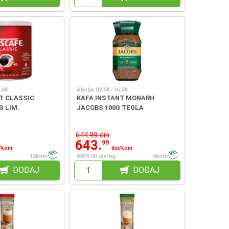
.08.
Akcija 02.08.-16.08.
T CLASSIC
KAFA INSTANT MONARH
G LIM.
JACOBS 100G TEGLA
644.99 din
643.
99
n/kom
din/kom
12kom
6439.90 din/kg
6kom
DODAJ
DODAJ