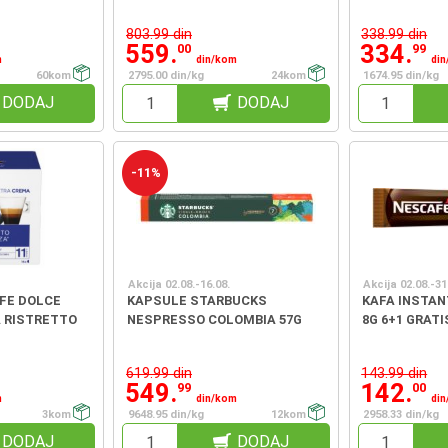
803.99 din
338.99 din
559.
334.
00
99
m
din/kom
di
60kom
2795.00 din/kg
24kom
1674.95 din/kg
DODAJ
DODAJ
-11%
Akcija 02.08.-16.08.
Akcija 02.08.-31
FE DOLCE
KAPSULE STARBUCKS
KAFA INSTAN
 RISTRETTO
NESPRESSO COLOMBIA 57G
8G 6+1 GRATI
619.99 din
143.99 din
549.
142.
99
00
m
din/kom
di
3kom
9648.95 din/kg
12kom
2958.33 din/kg
DODAJ
DODAJ