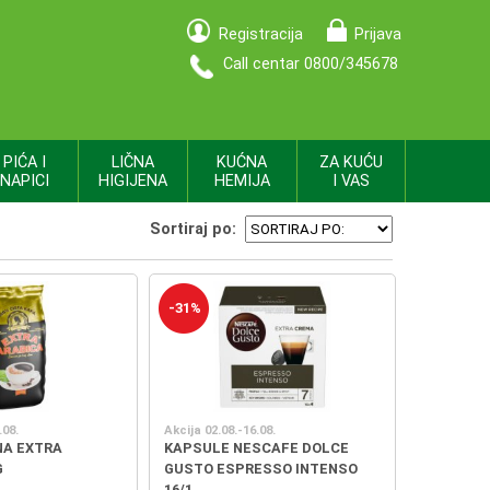
Registracija
Prijava
Call centar 0800/345678
PIĆA I
LIČNA
KUĆNA
ZA KUĆU
NAPICI
HIGIJENA
HEMIJA
I VAS
Sortiraj po:
-31%
.08.
Akcija 02.08.-16.08.
NA EXTRA
KAPSULE NESCAFE DOLCE
G
GUSTO ESPRESSO INTENSO
16/1