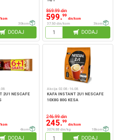
869.99 din
599.
99
n/kom
din/kom
30kom
37.50 din/kom
3kom
DODAJ
DODAJ
.08.
Akcija 02.08.-16.08.
T 2U1 NESCAFE
KAFA INSTANT 2U1 NESCAFE
S
10X8G 80G KESA
246.99 din
245.
99
n/kom
din/kom
4kom
3074.88 din/kg
18kom
DODAJ
DODAJ