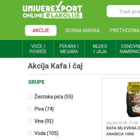
AKCIJE
ROBNA MARKA
PRETHODNA
VOĆE I
PEKARA I
MLEKO
OSNOVN
POVRĆE
MESARA
I JAJA
NAMIRNI
Akcija Kafa i čaj
GRUPE
Žestoka pića (55)
Piva (74)
Vina (92)
Akcija 02.08.-31.08.
KAFA MLEVENA 
Voda (105)
ARABICA 100G