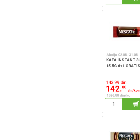
Akcija 02.08.-31.08.
KAFA INSTANT 3
15.5G 6+1 GRATI
143.99 din
142.
00
din/ko
1526.88 din/kg