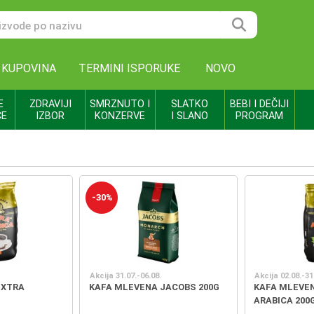
 KUPOVINA
TERMINI ISPORUKE
NOVO
E
ZDRAVIJI
SMRZNUTO I
SLATKO
BEBI I DEČIJI
CE
IZBOR
KONZERVE
I SLANO
PROGRAM
-30%
Akcija 31.07.-06.08.
Akcija 02.08.-31
EXTRA
KAFA MLEVENA JACOBS 200G
KAFA MLEVE
ARABICA 200