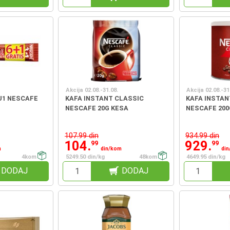
Akcija 02.08.-31.08.
Akcija 02.08.-31
U1 NESCAFE
KAFA INSTANT CLASSIC
KAFA INSTAN
S
NESCAFE 20G KESA
NESCAFE 200
107.99 din
934.99 din
104.
929.
99
99
m
din/kom
di
4kom
5249.50 din/kg
48kom
4649.95 din/kg
DODAJ
DODAJ