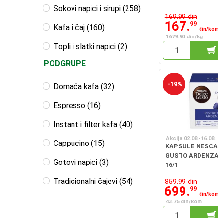
Sokovi napici i sirupi (258)
169.99 din
167.
99
Kafa i čaj (160)
din/ko
1679.90 din/kg
Topli i slatki napici (2)
PODGRUPE
-19%
Domaća kafa (32)
Espresso (16)
Instant i filter kafa (40)
Akcija 02.08.-16.08.
Cappucino (15)
KAPSULE NESCA
GUSTO ARDENZA
Gotovi napici (3)
16/1
Tradicionalni čajevi (54)
859.99 din
699.
99
din/ko
43.75 din/kom