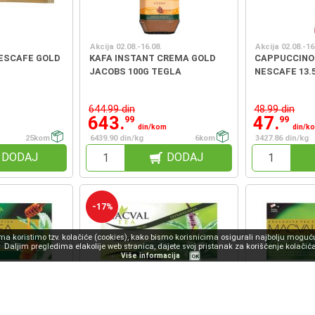
Akcija 02.08.-16.08.
Akcija 02.08.-16
NESCAFE GOLD
KAFA INSTANT CREMA GOLD
CAPPUCCINO
JACOBS 100G TEGLA
NESCAFE 13.
644.99 din
48.99 din
643.
47.
99
99
din/kom
din/k
25kom
6439.90 din/kg
6kom
3427.86 din/kg
DODAJ
DODAJ
-17%
 koristimo tzv. kolačiće (cookies), kako bismo korisnicima osigurali najbolju moguću
Daljim pregledima elakolije web stranica, dajete svoj pristanak za korišćenje kolačića
Više informacija
OK
Akcija 02.08.-31.08.
Akcija 02.08.-31
EXCLUSIVE
ČAJ NANA EXTRAVAGANZA
ČAJ ZELENI 
MACVAL 30G
MEDOM EXCL