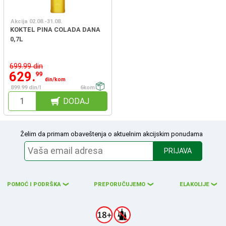
Akcija 02.08.-31.08.
KOKTEL PINA COLADA DANA
0,7L
699.99 din
629.
99
din/kom
899.99 din/l
6kom
DODAJ
Želim da primam obaveštenja o aktuelnim akcijskim ponudama
PRIJAVA
POMOĆ I PODRŠKA
PREPORUČUJEMO
ELAKOLIJE
❮
❮
❮