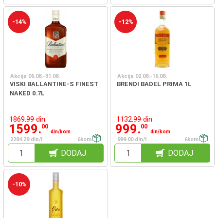
-14%
-12%
Akcija 06.08.-31.08.
Akcija 02.08.-16.08.
VISKI BALLANTINE-S FINEST
BRENDI BADEL PRIMA 1L
NAKED 0.7L
1869.99 din
1132.99 din
1599.
999.
00
00
din/kom
din/kom
2284.29 din/l
6kom
999.00 din/l
6kom
DODAJ
DODAJ
-10%