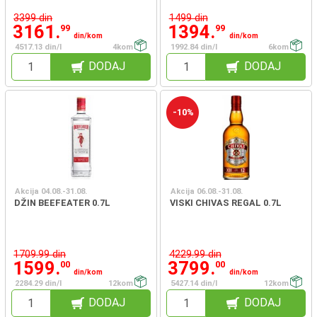
3399 din
1499 din
3161.
1394.
99
99
din/kom
din/kom
4517.13 din/l
4kom
1992.84 din/l
6kom
DODAJ
DODAJ
-10%
Akcija 04.08.-31.08.
Akcija 06.08.-31.08.
DŽIN BEEFEATER 0.7L
VISKI CHIVAS REGAL 0.7L
1709.99 din
4229.99 din
1599.
3799.
00
00
din/kom
din/kom
2284.29 din/l
12kom
5427.14 din/l
12kom
DODAJ
DODAJ