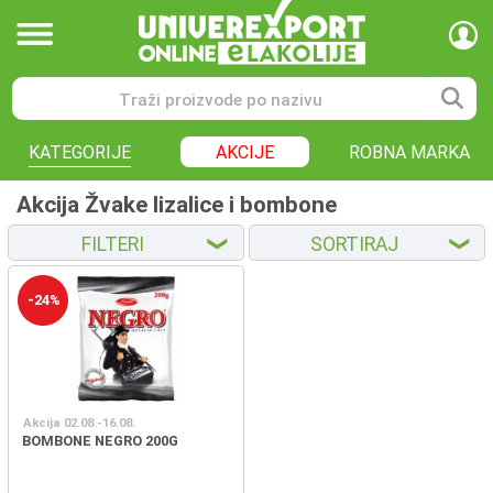
KATEGORIJE
AKCIJE
ROBNA MARKA
Akcija Žvake lizalice i bombone
FILTERI
SORTIRAJ
❮
❮
-24%
Akcija 02.08.-16.08.
BOMBONE NEGRO 200G