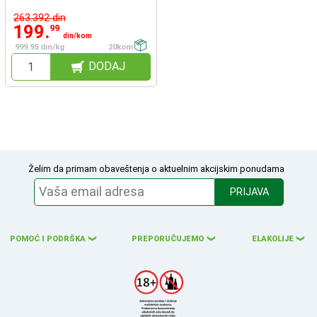
263.392 din
199.
99
din/kom
999.95 din/kg
20kom
DODAJ
Želim da primam obaveštenja o aktuelnim akcijskim ponudama
PRIJAVA
POMOĆ I PODRŠKA
PREPORUČUJEMO
ELAKOLIJE
❮
❮
❮