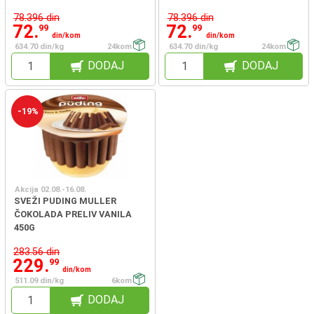
78.396 din
78.396 din
72.
72.
99
99
din/kom
din/kom
634.70 din/kg
24kom
634.70 din/kg
24kom
DODAJ
DODAJ
-19%
Akcija 02.08.-16.08.
SVEŽI PUDING MULLER
ČOKOLADA PRELIV VANILA
450G
283.56 din
229.
99
din/kom
511.09 din/kg
6kom
DODAJ