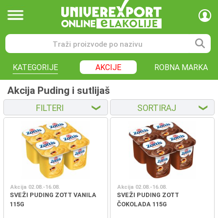
KATEGORIJE
AKCIJE
ROBNA MARKA
Akcija Puding i sutlijaš
FILTERI
SORTIRAJ
❮
❮
Akcija 02.08.-16.08.
Akcija 02.08.-16.08.
SVEŽI PUDING ZOTT VANILA
SVEŽI PUDING ZOTT
115G
ČOKOLADA 115G