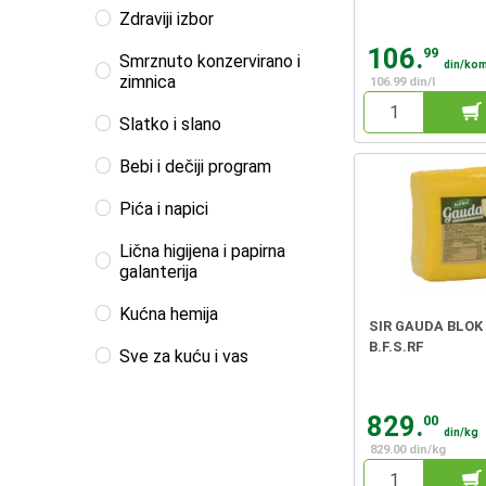
Zdraviji izbor
106.
99
Smrznuto konzervirano i
din/ko
zimnica
106.99 din/l
Slatko i slano
Bebi i dečiji program
Pića i napici
Lična higijena i papirna
galanterija
Kućna hemija
SIR GAUDA BLOK
B.F.S.RF
Sve za kuću i vas
829.
00
din/kg
829.00 din/kg