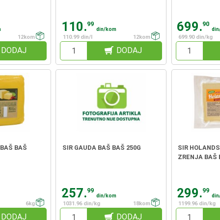
110.
699.
99
90
m
din/kom
din
12kom
110.99 din/l
12kom
699.90 din/kg
DODAJ
DODAJ
 BAŠ BAŠ
SIR GAUDA BAŠ BAŠ 250G
SIR HOLANDS
ZRENJA BAŠ 
257.
299.
99
99
din/kom
di
6kg
1031.96 din/kg
18kom
1199.96 din/kg
DODAJ
DODAJ