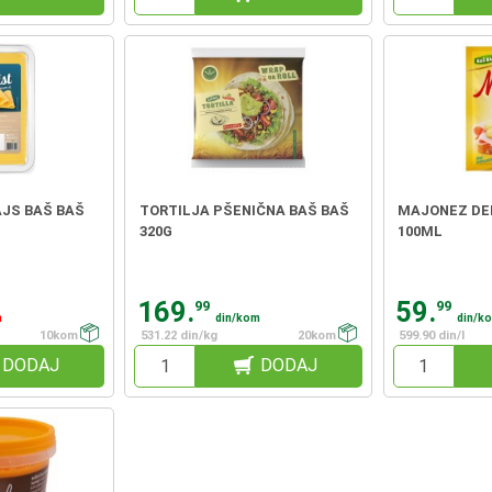
AJS BAŠ BAŠ
TORTILJA PŠENIČNA BAŠ BAŠ
MAJONEZ DE
320G
100ML
169.
59.
99
99
m
din/kom
din/k
10kom
531.22 din/kg
20kom
599.90 din/l
DODAJ
DODAJ