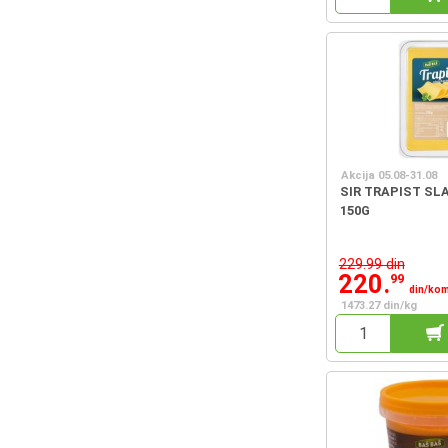
Akcija 05.08-31.08
SIR TRAPIST SL
150G
229.99 din
220.
99
din/ko
1473.27 din/kg