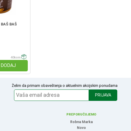
 BAŠ BAŠ
40kom
DODAJ
Želim da primam obaveštenja o aktuelnim akcijskim ponudama
PRIJAVA
PREPORUČUJEMO
Robna Marka
Novo