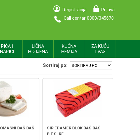
Registracija
Prijava
Call centar 0800/345678
PIĆA I
LIČNA
KUĆNA
ZA KUĆU
NAPICI
HIGIJENA
HEMIJA
I VAS
Sortiraj po:
NOMASNI BAŠ BAŠ
SIR EDAMER BLOK BAŠ BAŠ
B.F.S. RF