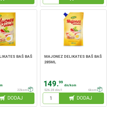
LIKATES BAŠ BAŠ
MAJONEZ DELIKATES BAŠ BAŠ
285ML
149.
99
om
din/kom
22kom
526.28 din/l
6kom
DODAJ
DODAJ