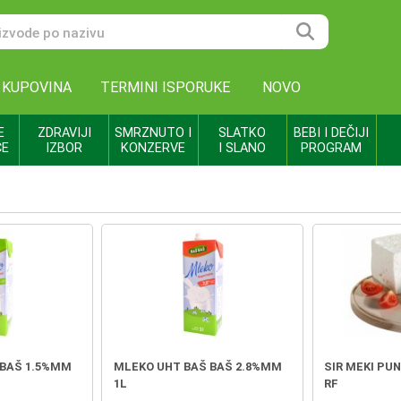
 KUPOVINA
TERMINI ISPORUKE
NOVO
E
ZDRAVIJI
SMRZNUTO I
SLATKO
BEBI I DEČIJI
CE
IZBOR
KONZERVE
I SLANO
PROGRAM
 BAŠ 1.5%MM
MLEKO UHT BAŠ BAŠ 2.8%MM
SIR MEKI PU
1L
RF