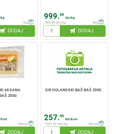
999.
90
/kg
din/kg
1kg
999.90 din/kg
5kg
DODAJ
DODAJ
KI 60 DANA
SIR HOLANDSKI BAŠ BAŠ 250G
BAŠ 250G
257.
99
n/kom
din/kom
18kom
1031.96 din/kg
18kom
DODAJ
DODAJ