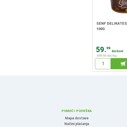
SENF DELIKATES
100G
59.
99
din/kom
599.90 din/kg
POMOĆ I PODRŠKA
Mapa dostave
Načini plaćanja