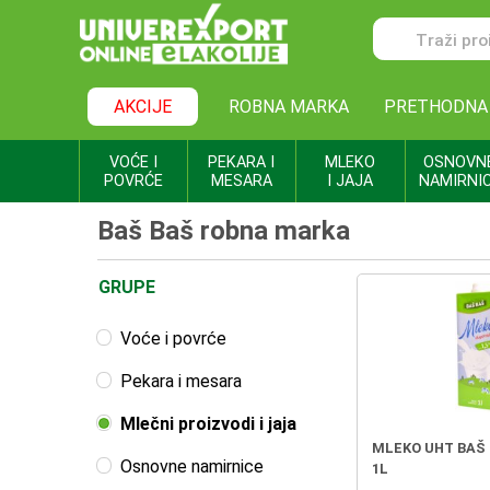
AKCIJE
ROBNA MARKA
PRETHODNA
VOĆE I
PEKARA I
MLEKO
OSNOVN
POVRĆE
MESARA
I JAJA
NAMIRNI
Baš Baš robna marka
GRUPE
Voće i povrće
Pekara i mesara
Mlečni proizvodi i jaja
MLEKO UHT BAŠ
Osnovne namirnice
1L