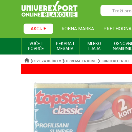
AKCIJE
ROBNA MARKA
PRETHODNA
VOĆE I
PEKARA I
MLEKO
OSNOVN
POVRĆE
MESARA
I JAJA
NAMIRNI
❯
❯
❯
SVE ZA KUĆU I V
OPREMA ZA DOM I
SUNĐERI I TRULE