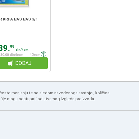
 KRPA BAŠ BAŠ 3/1
89.
99
din/kom
30.00 din/kom
40kom
DODAJ
 često menjanju te se sledom navedenoga sastojci, količina
afije mogu odstupati od stvarnog izgleda proizvoda.