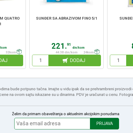
OM QUATRO
SUNĐER SA ABRAZIVOM FINO 5/1
SUNĐER
1
221.
91
/kom
din/kom
32kom
44.38 din/kom
24kom
DAJ
DODAJ
odima bude potpuno tačna. Imajte u vidu ipak da se prehrambreni proizvodi
 cene na ovom sajtu iskazane su u dinarima. PDV je uračunat u cenu. Fotogr
Želim da primam obaveštenja o aktuelnim akcijskim ponudama
PRIJAVA