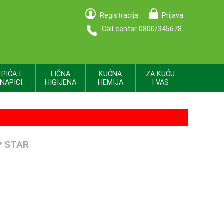
Registracija
Prijava
Call centar 0800/345678
PIĆA I
LIČNA
KUĆNA
ZA KUĆU
NAPICI
HIGIJENA
HEMIJA
I VAS
P STAR