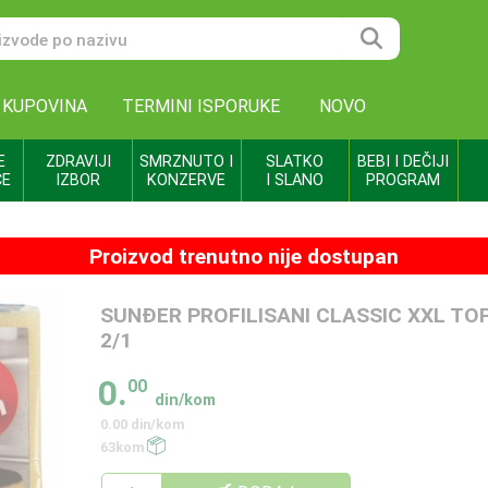
 KUPOVINA
TERMINI ISPORUKE
NOVO
E
ZDRAVIJI
SMRZNUTO I
SLATKO
BEBI I DEČIJI
CE
IZBOR
KONZERVE
I SLANO
PROGRAM
Proizvod trenutno nije dostupan
SUNĐER PROFILISANI CLASSIC XXL TO
2/1
0.
00
din/kom
0.00 din/kom
63kom