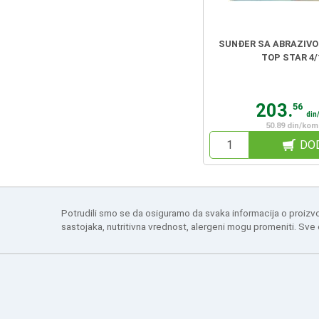
SUNĐER SA ABRAZIV
TOP STAR 4/
203.
56
din
50.89 din/kom
DO
Potrudili smo se da osiguramo da svaka informacija o proizv
sastojaka, nutritivna vrednost, alergeni mogu promeniti. Sve