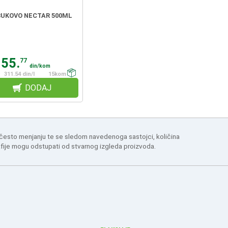
BUKOVO NECTAR 500ML
155.
77
din/kom
311.54 din/l
15kom
DODAJ
 često menjanju te se sledom navedenoga sastojci, količina
afije mogu odstupati od stvarnog izgleda proizvoda.