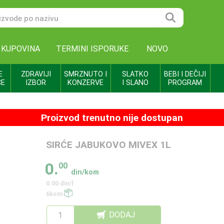
 KUPOVINA
TERMINI ISPORUKE
NOVO
E
ZDRAVIJI
SMRZNUTO I
SLATKO
BEBI I DEČIJI
CE
IZBOR
KONZERVE
I SLANO
PROGRAM
Proizvod trenutno nije dostupan
SIRĆE JABUKOVO MIVEX 1L
0.
00
din/kom
0.00 din/l
6kom
DODAJ