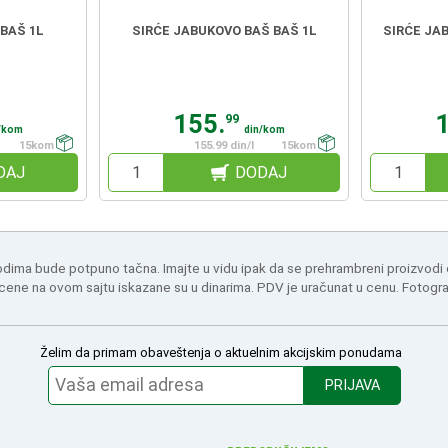
 BAŠ 1L
SIRĆE JABUKOVO BAŠ BAŠ 1L
SIRĆE JA
155.
99
/kom
din/kom
15kom
155.99 din/l
15kom
DAJ
DODAJ
odima bude potpuno tačna. Imajte u vidu ipak da se prehrambreni proizvodi
 cene na ovom sajtu iskazane su u dinarima. PDV je uračunat u cenu. Fotogr
Želim da primam obaveštenja o aktuelnim akcijskim ponudama
PRIJAVA