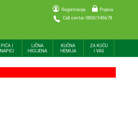
Registracija
Prijava
Call centar 0800/345678
PIĆA I
LIČNA
KUĆNA
ZA KUĆU
NAPICI
HIGIJENA
HEMIJA
I VAS