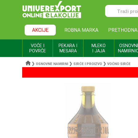
AKCIJE
ROBNA MARKA
PRETHODNA
VOĆE I
PEKARA I
MLEKO
OSNOVN
POVRĆE
MESARA
I JAJA
NAMIRNI
❯
❯
❯
OSNOVNE NAMIRNI
SIRĆE I PROIZVO
VOĆNO SIRĆE