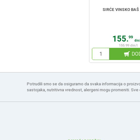
SIRĆE VINSKO BAŠ
155.
99
din
155.99 din/l
DO
Potrudili smo se da osiguramo da svaka informacija o proizv
sastojaka, nutritivna vrednost, alergeni mogu promeniti. Sve