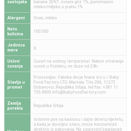
sastojaka
banane 26%*, ovseni griz 1%, punomasno
mleko/mlijeko u prahu 1%.
Alergeni
Ovas, mleko
Neto
100.000
kolicina
Jedinica
g
mere
Uslovi
Cuvati na sobnoj temperaturi. Nakon otvaranja
cuvanja
cuvati u frizideru, ne duze od 24h.
Proizvodjac: Fabrika decje hrane d.o.o / Baby
Stavlja u
Food Factory LTD, Marsala Tita 206, 11272
promet
Dobanovci, Republika Srbija, tel/fax: +381 11
735 8800 info@babyfoodfactory.com
Zemlja
Republika Srbija
porekla
Istisnite pire na kasicicu i dajte detetu/djetetu,
a kada je dovoljno staro, moze konzumirati
direktno iz pakovanja. Ne zagrevati/zagrijavati