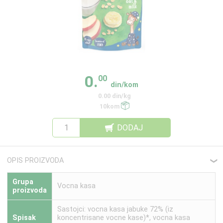
0.
00
din/kom
0.00 din/kg
10kom
DODAJ
OPIS PROIZVODA
❮
Grupa
Vocna kasa
proizvoda
Sastojci: vocna kasa jabuke 72% (iz
Spisak
koncentrisane vocne kase)*, vocna kasa