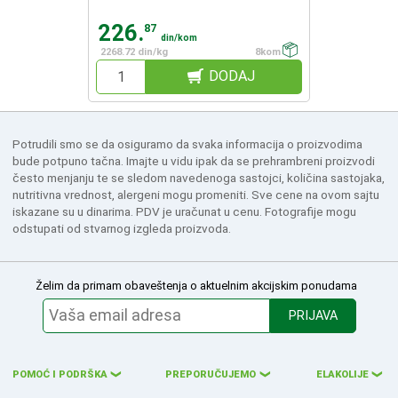
226.
87
din/kom
2268.72 din/kg
8kom
DODAJ
Potrudili smo se da osiguramo da svaka informacija o proizvodima
bude potpuno tačna. Imajte u vidu ipak da se prehrambreni proizvodi
često menjanju te se sledom navedenoga sastojci, količina sastojaka,
nutritivna vrednost, alergeni mogu promeniti. Sve cene na ovom sajtu
iskazane su u dinarima. PDV je uračunat u cenu. Fotografije mogu
odstupati od stvarnog izgleda proizvoda.
Želim da primam obaveštenja o aktuelnim akcijskim ponudama
PRIJAVA
POMOĆ I PODRŠKA
PREPORUČUJEMO
ELAKOLIJE
❮
❮
❮