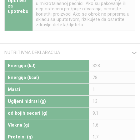
Uputsvo
u mikrotalasnoj pecnici. Ako su pakovanje ili
za
cep osteceni pre/prije otvaranja, nemojte
upotrebu
koristiti proizvod. Ako se obrok ne priprema u
skladu sa uputstvom, rizikujete da ostetite
zdravlje deteta/djeteta.
NUTRITIVNA DEKLARACIJA
❮
Energija (kJ)
328
Energija (kcal)
78
Masti
1
Ugljeni hidrati (g)
13
od kojih seceri (g)
9.1
Vlakna (g)
1.6
Proteini (g)
1.7