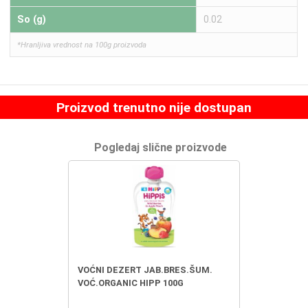
So (g)
0.02
*Hranljiva vrednost na 100g proizvoda
Proizvod trenutno nije dostupan
Pogledaj slične proizvode
VOĆNI DEZERT JAB.BRES.ŠUM.
VOĆ.ORGANIC HIPP 100G