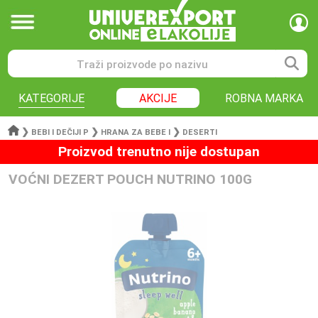
KATEGORIJE
AKCIJE
ROBNA MARKA
❯
❯
❯
BEBI I DEČIJI P
HRANA ZA BEBE I
DESERTI
Proizvod trenutno nije dostupan
VOĆNI DEZERT POUCH NUTRINO 100G