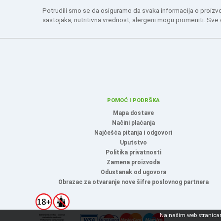
Potrudili smo se da osiguramo da svaka informacija o proizv
sastojaka, nutritivna vrednost, alergeni mogu promeniti. Sve
POMOĆ I PODRŠKA
Mapa dostave
Načini plaćanja
Najčešća pitanja i odgovori
Uputstvo
Politika privatnosti
Zamena proizvoda
Odustanak od ugovora
Obrazac za otvaranje nove šifre poslovnog partnera
Na našim web stranicama