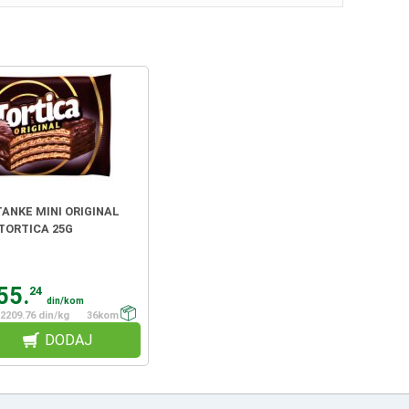
ANKE MINI ORIGINAL
TORTICA 25G
55.
24
din/kom
2209.76 din/kg
36kom
DODAJ