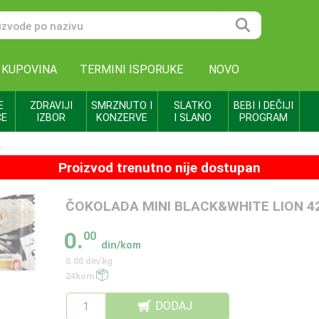
 KUPOVINA
TERMINI ISPORUKE
NOVO
E
ZDRAVIJI
SMRZNUTO I
SLATKO
BEBI I DEČIJI
CE
IZBOR
KONZERVE
I SLANO
PROGRAM
C
Proizvod trenutno nije dostupan
ČOKOLADA MINI BLACK&WHITE LION 4
0.
00
din/kom
0.00 din/kg
24kom
DODAJ