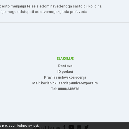
 često menjanju te se sledom navedenoga sastojci, količina
afije mogu odstupati od stvarnog izgleda proizvoda.
ELAKOLIJE
Dostava
ID podaci
Pravila i uslovi korišćenja
Mail: korisnicki.servis@univerexport.rs
Tel: 0800/345678
 pretragu i jednostavnost.
Zapratite nas