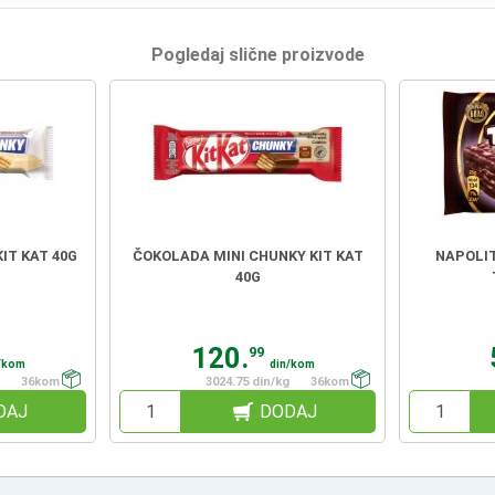
Pogledaj slične proizvode
IT KAT 40G
ČOKOLADA MINI CHUNKY KIT KAT
NAPOLIT
40G
120.
99
/kom
din/kom
36kom
3024.75 din/kg
36kom
DAJ
DODAJ