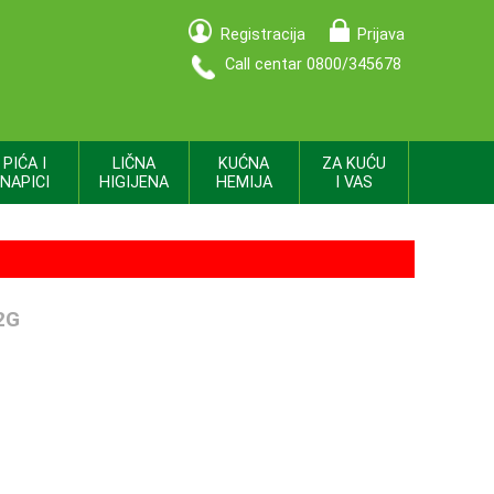
Registracija
Prijava
Call centar 0800/345678
PIĆA I
LIČNA
KUĆNA
ZA KUĆU
NAPICI
HIGIJENA
HEMIJA
I VAS
2G