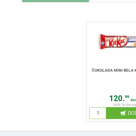
ČOKOLADA MINI BELA K
120.
99
din
3024.75 din/kg
DO