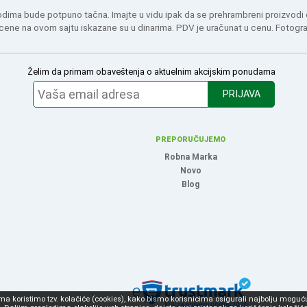
odima bude potpuno tačna. Imajte u vidu ipak da se prehrambreni proizvodi
 cene na ovom sajtu iskazane su u dinarima. PDV je uračunat u cenu. Fotogr
Želim da primam obaveštenja o aktuelnim akcijskim ponudama
PRIJAVA
PREPORUČUJEMO
Robna Marka
Novo
Blog
 koristimo tzv. kolačiće (cookies), kako bismo korisnicima osigurali najbolju moguću