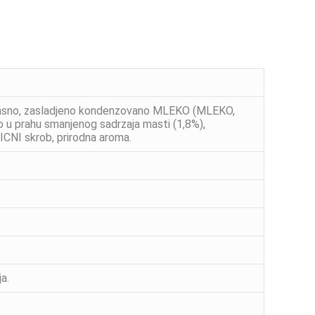
no brasno, zasladjeno kondenzovano MLEKO (MLEKO,
o u prahu smanjenog sadrzaja masti (1,8%),
NICNI skrob, prirodna aroma.
a.