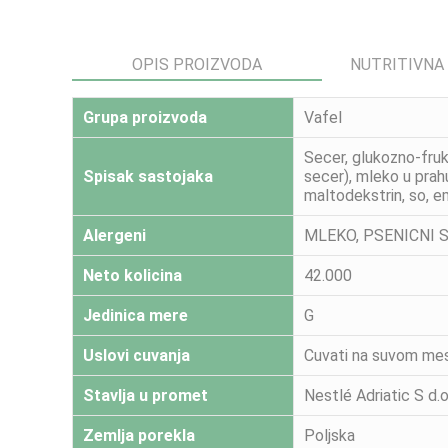
OPIS PROIZVODA
NUTRITIVNA
Grupa proizvoda
Vafel
Secer, glukozno-fruk
Spisak sastojaka
secer), mleko u prah
maltodekstrin, so, em
Alergeni
MLEKO, PSENICNI S
Neto kolicina
42.000
Jedinica mere
G
Uslovi cuvanja
Cuvati na suvom mes
Stavlja u promet
Nestlé Adriatic S d.
Zemlja porekla
Poljska