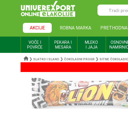
AKCIJE
ROBNA MARKA
PRETHODNA
VOĆE I
PEKARA I
MLEKO
OSNOVN
POVRĆE
MESARA
I JAJA
NAMIRNI
❯
❯
❯
SLATKO I SLANO
ČOKOLADNI PROGR
SITNE ČOKOLADI