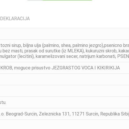
 DEKLARACIJA
tozni sirup, biljna ulja (palmino, shea, palmino jezgro),psenic
u bez masti, prasak od surutke (iz MLEKA), kukuruzni skrob, kaka
ulgator (lecitini), karamelizovani secer, natrijum karbonati, PSE
KROB, moguce prisustvo JEZGRASTOG VOCA I KIKIRIKIJA
tu.
o.o. Beograd-Surcin, Zeleznicka 131, 11271 Surcin, Republika Srbij