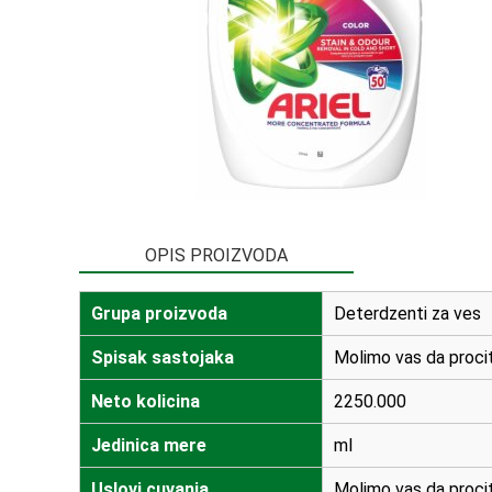
OPIS PROIZVODA
Grupa proizvoda
Deterdzenti za ves
Spisak sastojaka
Molimo vas da procit
Neto kolicina
2250.000
Jedinica mere
ml
Uslovi cuvanja
Molimo vas da procit