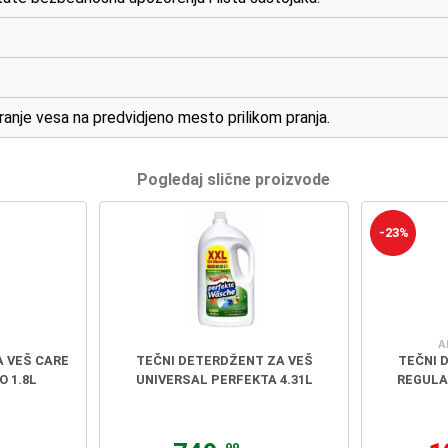
pranje vesa na predvidjeno mesto prilikom pranja.
Pogledaj slične proizvode
-23%
A
A VEŠ CARE
TEČNI DETERDŽENT ZA VEŠ
TEČNI 
 1.8L
UNIVERSAL PERFEKTA 4.31L
REGULAR