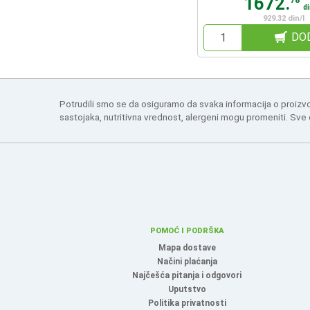
1672.
78
d
929.32 din/l
DO
Potrudili smo se da osiguramo da svaka informacija o proizv
sastojaka, nutritivna vrednost, alergeni mogu promeniti. Sve
POMOĆ I PODRŠKA
Mapa dostave
Načini plaćanja
Najčešća pitanja i odgovori
Uputstvo
Politika privatnosti