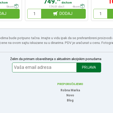
749.
1
99
in/kom
din/kom
5kom
174.01 din/l
4kom
DAJ
DODAJ
odima bude potpuno tačna. Imajte u vidu ipak da se prehrambreni proizvodi
 cene na ovom sajtu iskazane su u dinarima. PDV je uračunat u cenu. Fotogr
Želim da primam obaveštenja o aktuelnim akcijskim ponudama
PRIJAVA
PREPORUČUJEMO
Robna Marka
Novo
Blog