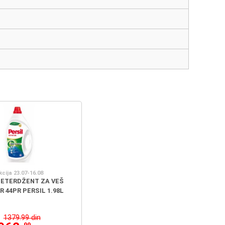
kcija 23.07-16.08
DETERDŽENT ZA VEŠ
 44PR PERSIL 1.98L
1379.99 din