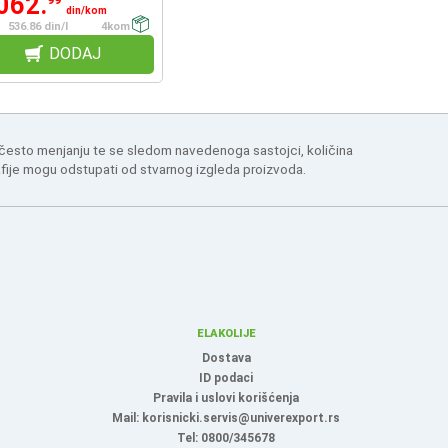
062.
99
din/kom
536.86 din/l
4kom
DODAJ
 često menjanju te se sledom navedenoga sastojci, količina
afije mogu odstupati od stvarnog izgleda proizvoda.
ELAKOLIJE
Dostava
ID podaci
Pravila i uslovi korišćenja
Mail: korisnicki.servis@univerexport.rs
Tel: 0800/345678