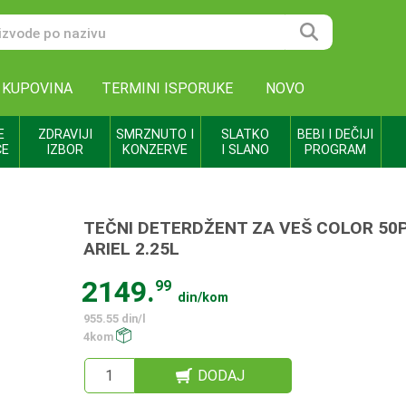
 KUPOVINA
TERMINI ISPORUKE
NOVO
E
ZDRAVIJI
SMRZNUTO I
SLATKO
BEBI I DEČIJI
CE
IZBOR
KONZERVE
I SLANO
PROGRAM
TEČNI DETERDŽENT ZA VEŠ COLOR 50
ARIEL 2.25L
2149.
99
din/kom
955.55 din/l
4kom
DODAJ