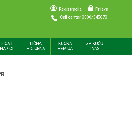
Registracija
Prijava
Call centar 0800/345678
PIĆA I
LIČNA
KUĆNA
ZA KUĆU
NAPICI
HIGIJENA
HEMIJA
I VAS
PR