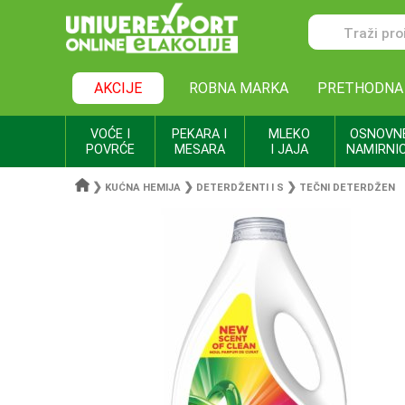
AKCIJE
ROBNA MARKA
PRETHODNA
VOĆE I
PEKARA I
MLEKO
OSNOVN
POVRĆE
MESARA
I JAJA
NAMIRNI
❯
❯
❯
KUĆNA HEMIJA
DETERDŽENTI I S
TEČNI DETERDŽEN