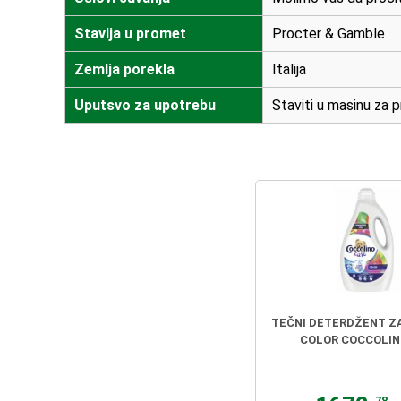
Stavlja u promet
Procter & Gamble
Zemlja porekla
Italija
Uputsvo za upotrebu
Staviti u masinu za 
TEČNI DETERDŽENT Z
COLOR COCCOLINO