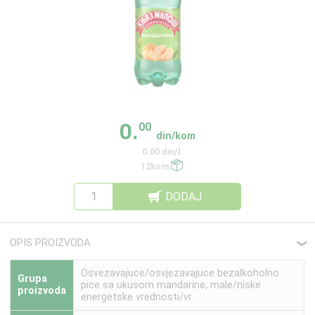
0.
00
din/kom
0.00 din/l
12kom
DODAJ
OPIS PROIZVODA
❮
Osvezavajuce/osvjezavajuce bezalkoholno
Grupa
pice sa ukusom mandarine, male/niske
proizvoda
energetske vrednosti/vr