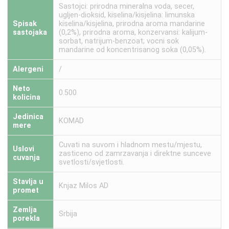
Sastojci: prirodna mineralna voda, secer,
ugljen-dioksid, kiselina/kisjelina: limunska
Spisak
kiselina/kisjelina, prirodna aroma mandarine
sastojaka
(0,2%), prirodna aroma, konzervansi: kalijum-
sorbat, natrijum-benzoat; vocni sok
mandarine od koncentrisanog soka (0,05%).
Alergeni
/
Neto
0.500
kolicina
Jedinica
KOMAD
mere
Cuvati na suvom i hladnom mestu/mjestu,
Uslovi
zasticeno od zamrzavanja i direktne sunceve
cuvanja
svetlosti/svjetlosti.
Stavlja u
Knjaz Milos AD
promet
Zemlja
Srbija
porekla