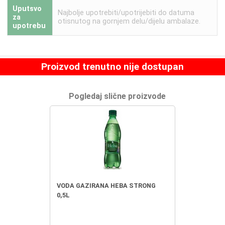
Uputsvo
Najbolje upotrebiti/upotrijebiti do datuma
za
otisnutog na gornjem delu/dijelu ambalaze.
upotrebu
Proizvod trenutno nije dostupan
Pogledaj slične proizvode
VODA GAZIRANA HEBA STRONG
0,5L