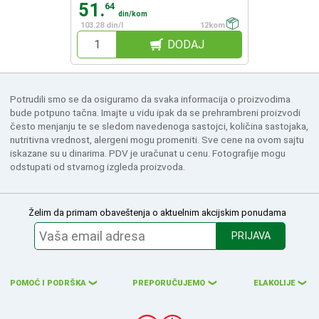
51.
64
din/kom
103.28 din/l
12kom
DODAJ
Potrudili smo se da osiguramo da svaka informacija o proizvodima
bude potpuno tačna. Imajte u vidu ipak da se prehrambreni proizvodi
često menjanju te se sledom navedenoga sastojci, količina sastojaka,
nutritivna vrednost, alergeni mogu promeniti. Sve cene na ovom sajtu
iskazane su u dinarima. PDV je uračunat u cenu. Fotografije mogu
odstupati od stvarnog izgleda proizvoda.
Želim da primam obaveštenja o aktuelnim akcijskim ponudama
PRIJAVA
POMOĆ I PODRŠKA
PREPORUČUJEMO
ELAKOLIJE
❮
❮
❮