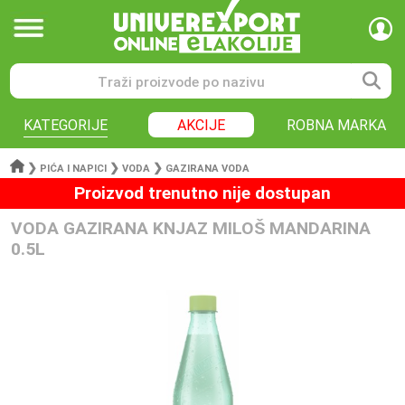
KATEGORIJE
AKCIJE
ROBNA MARKA
❯
❯
❯
PIĆA I NAPICI
VODA
GAZIRANA VODA
Proizvod trenutno nije dostupan
VODA GAZIRANA KNJAZ MILOŠ MANDARINA
0.5L