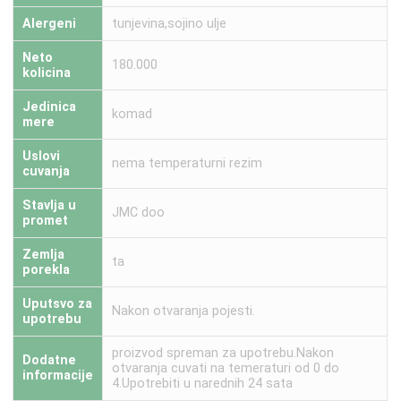
Alergeni
tunjevina,sojino ulje
Neto
180.000
kolicina
Jedinica
komad
mere
Uslovi
nema temperaturni rezim
cuvanja
Stavlja u
JMC doo
promet
Zemlja
ta
porekla
Uputsvo za
Nakon otvaranja pojesti.
upotrebu
proizvod spreman za upotrebu.Nakon
Dodatne
otvaranja cuvati na temeraturi od 0 do
informacije
4.Upotrebiti u narednih 24 sata