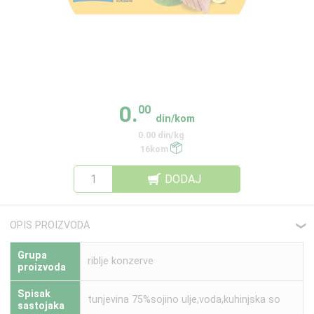
0.
00
din/kom
0.00 din/kg
16kom
DODAJ
OPIS PROIZVODA
❮
Grupa
riblje konzerve
proizvoda
Spisak
tunjevina 75%sojino ulje,voda,kuhinjska so
sastojaka