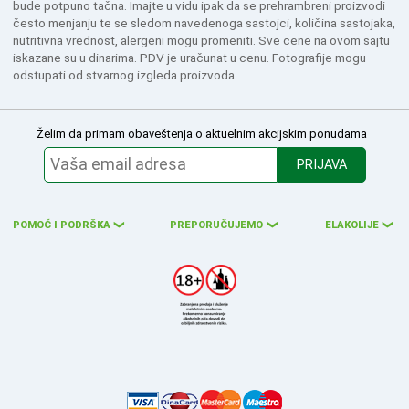
bude potpuno tačna. Imajte u vidu ipak da se prehrambreni proizvodi
često menjanju te se sledom navedenoga sastojci, količina sastojaka,
nutritivna vrednost, alergeni mogu promeniti. Sve cene na ovom sajtu
iskazane su u dinarima. PDV je uračunat u cenu. Fotografije mogu
odstupati od stvarnog izgleda proizvoda.
Želim da primam obaveštenja o aktuelnim akcijskim ponudama
PRIJAVA
POMOĆ I PODRŠKA
PREPORUČUJEMO
ELAKOLIJE
❮
❮
❮