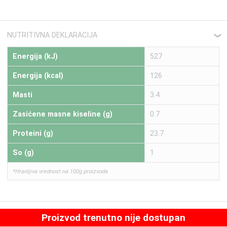
NUTRITIVNA DEKLARACIJA
❮
Energija (kJ)
527
Energija (kcal)
126
Masti
3.4
Zasićene masne kiseline (g)
0.7
Proteini (g)
23.7
So (g)
1
*Hranljiva vrednost na 100g proizvoda
Proizvod trenutno nije dostupan