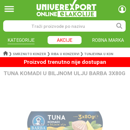
KATEGORIJE
AKCIJE
ROBNA MARKA
❯
❯
❯
SMRZNUTO KONZER
RIBA U KONZERVI
TUNJEVINA U KON
Proizvod trenutno nije dostupan
TUNA KOMADI U BILJNOM ULJU BARBA 3X80G