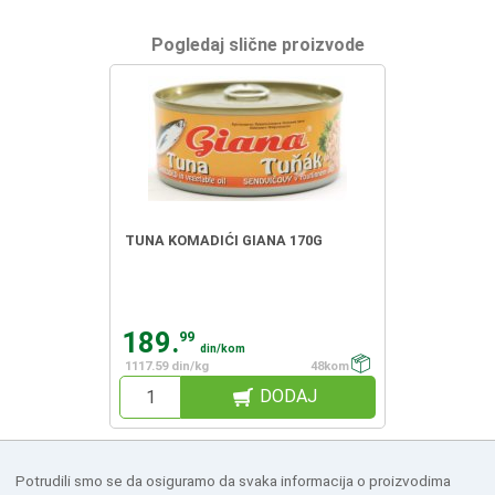
Pogledaj slične proizvode
TUNA KOMADIĆI GIANA 170G
189.
99
din/kom
1117.59 din/kg
48kom
DODAJ
Potrudili smo se da osiguramo da svaka informacija o proizvodima