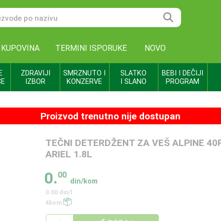
 KUPOVINA
TERMINI ISPORUKE
NOVO
E
ZDRAVIJI
SMRZNUTO I
SLATKO
BEBI I DEČIJI
CE
IZBOR
KONZERVE
I SLANO
PROGRAM
Proizvod trenutno nije dostupan
TEČNI DETERDŽENT ZA VEŠ ALPINE 40
ARIEL 1.8L
0.
00
din/kom
0.00 din/l
4kom