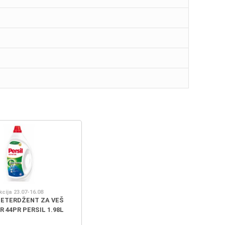
kcija 23.07-16.08
DETERDŽENT ZA VEŠ
 44PR PERSIL 1.98L