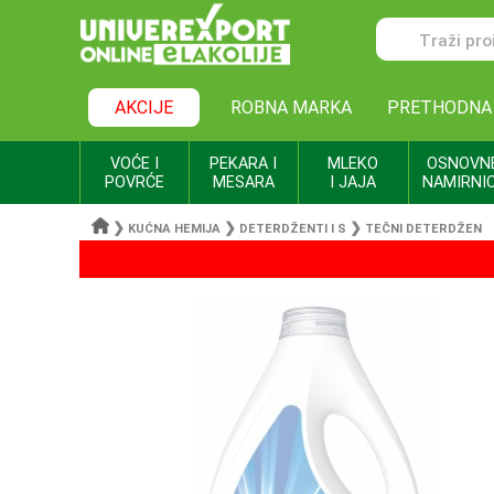
AKCIJE
ROBNA MARKA
PRETHODNA
VOĆE I
PEKARA I
MLEKO
OSNOVN
POVRĆE
MESARA
I JAJA
NAMIRNI
❯
❯
❯
KUĆNA HEMIJA
DETERDŽENTI I S
TEČNI DETERDŽEN