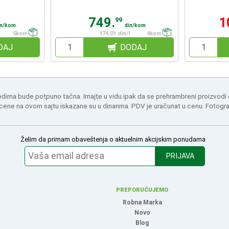
749.
1
99
in/kom
din/kom
5kom
174.01 din/l
4kom
DAJ
DODAJ
odima bude potpuno tačna. Imajte u vidu ipak da se prehrambreni proizvodi
 cene na ovom sajtu iskazane su u dinarima. PDV je uračunat u cenu. Fotogr
Želim da primam obaveštenja o aktuelnim akcijskim ponudama
PRIJAVA
PREPORUČUJEMO
Robna Marka
Novo
Blog