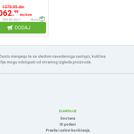
1379.99 din
062.
99
din/kom
536.86 din/l
4kom
DODAJ
 često menjanju te se sledom navedenoga sastojci, količina
afije mogu odstupati od stvarnog izgleda proizvoda.
ELAKOLIJE
Dostava
ID podaci
Pravila i uslovi korišćenja