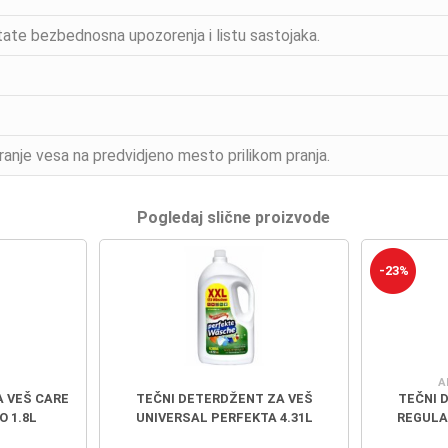
ate bezbednosna upozorenja i listu sastojaka.
pranje vesa na predvidjeno mesto prilikom pranja.
Pogledaj slične proizvode
-23%
A
A VEŠ CARE
TEČNI DETERDŽENT ZA VEŠ
TEČNI 
 1.8L
UNIVERSAL PERFEKTA 4.31L
REGULAR