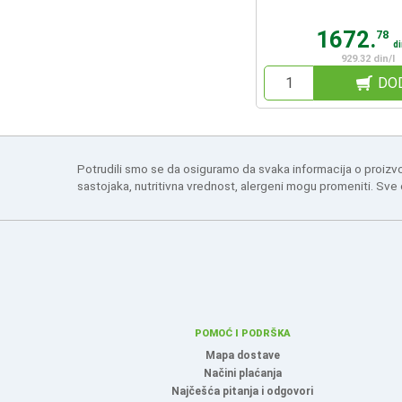
1672.
78
d
929.32 din/l
DO
Potrudili smo se da osiguramo da svaka informacija o proizv
sastojaka, nutritivna vrednost, alergeni mogu promeniti. Sve
POMOĆ I PODRŠKA
Mapa dostave
Načini plaćanja
Najčešća pitanja i odgovori