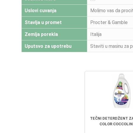
Uslovi cuvanja
Molimo vas da procit
Stavlja u promet
Procter & Gamble
Zemlja porekla
Italija
Uputsvo za upotrebu
Staviti u masinu za 
TEČNI DETERDŽENT Z
COLOR COCCOLINO