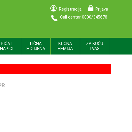
Registracija
Prijava
Call centar 0800/345678
PIĆA I
LIČNA
KUĆNA
ZA KUĆU
NAPICI
HIGIJENA
HEMIJA
I VAS
PR