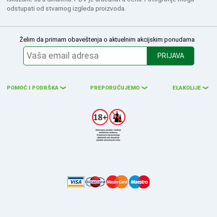
odstupati od stvarnog izgleda proizvoda.
Želim da primam obaveštenja o aktuelnim akcijskim ponudama
PRIJAVA
POMOĆ I PODRŠKA
PREPORUČUJEMO
ELAKOLIJE
❮
❮
❮