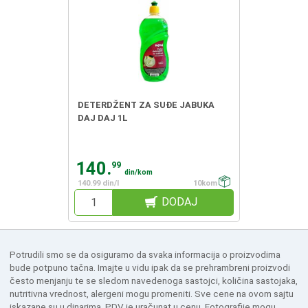
DETERDŽENT ZA SUĐE JABUKA
DAJ DAJ 1L
140.
99
din/kom
140.99 din/l
10kom
DODAJ
Potrudili smo se da osiguramo da svaka informacija o proizvodima
bude potpuno tačna. Imajte u vidu ipak da se prehrambreni proizvodi
često menjanju te se sledom navedenoga sastojci, količina sastojaka,
nutritivna vrednost, alergeni mogu promeniti. Sve cene na ovom sajtu
iskazane su u dinarima. PDV je uračunat u cenu. Fotografije mogu