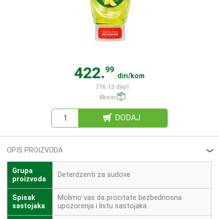
422.
99
din/kom
776.13 din/l
8kom
DODAJ
OPIS PROIZVODA
❮
Grupa
Deterdzenti za sudove
proizvoda
Spisak
Molimo vas da procitate bezbednosna
sastojaka
upozorenja i listu sastojaka.