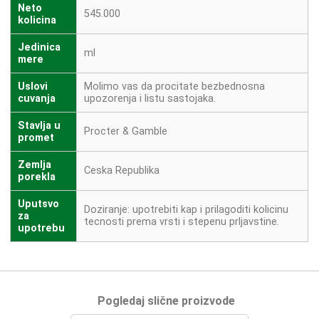
Neto
545.000
kolicina
Jedinica
ml
mere
Uslovi
Molimo vas da procitate bezbednosna
cuvanja
upozorenja i listu sastojaka.
Stavlja u
Procter & Gamble
promet
Zemlja
Ceska Republika
porekla
Uputsvo
Doziranje: upotrebiti kap i prilagoditi kolicinu
za
tecnosti prema vrsti i stepenu prljavstine.
upotrebu
Pogledaj slične proizvode