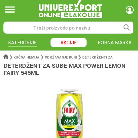
KATEGORIJE
AKCIJE
ROBNA MARKA
❯
❯
❯
KUĆNA HEMIJA
ODRŽAVANJE KUHI
DETERDŽENTI ZA
DETERDŽENT ZA SUĐE MAX POWER LEMON
FAIRY 545ML