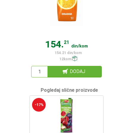
154.
21
din/kom
154.21 din/kom
12kom
DODAJ
Pogledaj slične proizvode
-17%