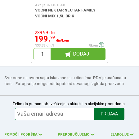
Akcija 02.08-16.08
VOĆNI NEKTAR NECTAR FAMILY
VOĆNI MIX 1,5L BRIK
239.99 din
199.
99
din/kom
133.33 din/l
8kom
DODAJ
Sve cene na ovom sajtu iskazane su u dinarima. PDV je uračunat u
cenu. Fotografije mogu odstupati od stvarnog izgleda proizvoda.
Želim da primam obaveštenja o aktuelnim akcijskim ponudama
PRIJAVA
POMOĆ I PODRŠKA
PREPORUČUJEMO
ELAKOLIJE
❮
❮
❮