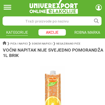
KATEGORIJE
AKCIJE
ROBNA MARKA
❯
❯
❯
PIĆA I NAPICI
SOKOVI NAPICI I
NEGAZIRANO PIĆE
VOĆNI NAPITAK NIJE SVEJEDNO POMORANDŽA
1L BRIK