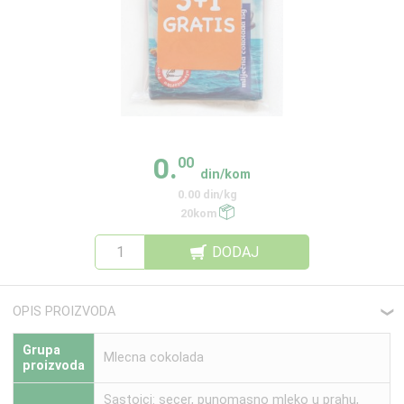
0.
00
din/kom
0.00 din/kg
20kom
DODAJ
OPIS PROIZVODA
❮
Grupa
Mlecna cokolada
proizvoda
Sastojci: secer, punomasno mleko u prahu,