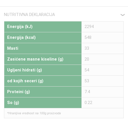
NUTRITIVNA DEKLARACIJA
❮
Energija (kJ)
2294
Energija (kcal)
548
Masti
33
Zasićene masne kiseline (g)
20
Ugljeni hidrati (g)
54
od kojih seceri (g)
53
Proteini (g)
7.4
So (g)
0.22
*Hranljiva vrednost na 100g proizvoda