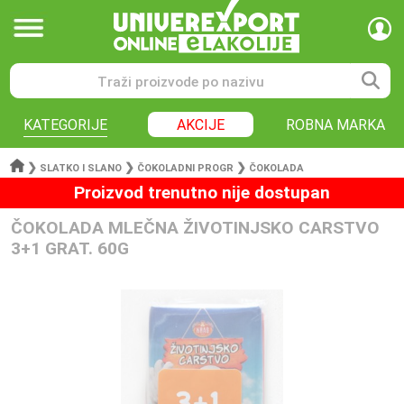
KATEGORIJE
AKCIJE
ROBNA MARKA
❯
❯
❯
SLATKO I SLANO
ČOKOLADNI PROGR
ČOKOLADA
Proizvod trenutno nije dostupan
ČOKOLADA MLEČNA ŽIVOTINJSKO CARSTVO
3+1 GRAT. 60G