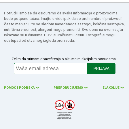
Potrudili smo se da osiguramo da svaka informacija o proizvodima
bude potpuno tačna. Imajte u vidu ipak da se prehrambreni proizvodi
često menjanju te se sledom navedenoga sastojci, količina sastojaka,
nutritivna vrednost, alergeni mogu promeniti. Sve cene na ovom sajtu
iskazane su u dinarima. PDV je uračunat u cenu. Fotografije mogu
odstupati od stvarnog izgleda proizvoda.
Želim da primam obaveštenja o aktuelnim akcijskim ponudama
PRIJAVA
POMOĆ I PODRŠKA
PREPORUČUJEMO
ELAKOLIJE
❮
❮
❮