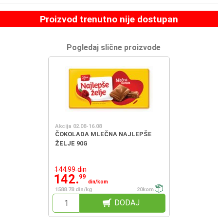
Proizvod trenutno nije dostupan
Pogledaj slične proizvode
Akcija 02.08-16.08
ČOKOLADA MLEČNA NAJLEPŠE
ŽELJE 90G
144.99 din
142.
99
din/kom
1588.78 din/kg
20kom
DODAJ