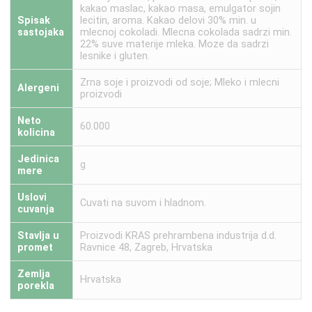
kakao maslac, kakao masa, emulgator sojin
Spisak
lecitin, aroma. Kakao delovi 30% min. u
sastojaka
mlecnoj cokoladi. Mlecna cokolada sadrzi min.
22% suve materije mleka. Moze da sadrzi
lesnike i gluten.
Zrna soje i proizvodi od soje; Mleko i mlecni
Alergeni
proizvodi
Neto
60.000
kolicina
Jedinica
g
mere
Uslovi
Cuvati na suvom i hladnom.
cuvanja
Stavlja u
Proizvodi KRAS prehrambena industrija d.d.
promet
Ravnice 48, Zagreb, Hrvatska
Zemlja
Hrvatska
porekla