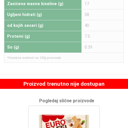
Zasićene masne kiseline (g)
17
Ugljeni hidrati (g)
58
od kojih seceri (g)
40
Proteini (g)
7.5
So (g)
0.39
*Hranljiva vrednost na 100g proizvoda
Proizvod trenutno nije dostupan
Pogledaj slične proizvode