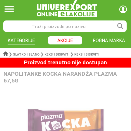
KATEGORIJE
AKCIJE
ROBNA MARKA
❯
❯
❯
SLATKO I SLANO
KEKS I BISKVITI
KEKS I BISKVITI
Proizvod trenutno nije dostupan
NAPOLITANKE KOCKA NARANDŽA PLAZMA
67,5G