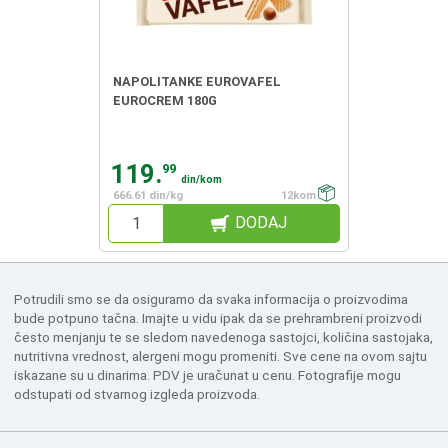
NAPOLITANKE EUROVAFEL
EUROCREM 180G
119.
99
din/kom
666.61 din/kg
12kom
DODAJ
Potrudili smo se da osiguramo da svaka informacija o proizvodima
bude potpuno tačna. Imajte u vidu ipak da se prehrambreni proizvodi
često menjanju te se sledom navedenoga sastojci, količina sastojaka,
nutritivna vrednost, alergeni mogu promeniti. Sve cene na ovom sajtu
iskazane su u dinarima. PDV je uračunat u cenu. Fotografije mogu
odstupati od stvarnog izgleda proizvoda.