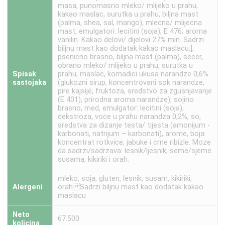
masa, punomasno mleko/ mlijeko u prahu,
kakao maslac, surutka u prahu, biljna mast
(palma, shea, sal, mango), mlecna/ mlijecna
mast, emulgatori: lecitini (soja), E 476; aroma
vanilin. Kakao delovi/ dijelovi 27% min. Sadrzi
biljnu mast kao dodatak kakao maslacu.],
psenicno brasno, biljna mast (palma), secer,
obrano mleko/ mlijeko u prahu, surutka u
Spisak
prahu, maslac, komadici ukusa narandze 0,6%
sastojaka
(glukozni sirup, koncentrovani sok narandze,
pire kajsije, fruktoza, sredstvo za zgusnjavanje
(E 401), prirodna aroma narandze), sojino
brasno, med, emulgator: lecitini (soja),
dekstroza, voce u prahu narandza 0,2%, so,
sredstva za dizanje testa/ tijesta (amonijum -
karbonati, natrijum – karbonati), arome, boja:
koncentrat rotkvice, jabuke i crne ribizle. Moze
da sadrzi/sadrzava: lesnik/ljesnik, seme/sjeme
susama, kikiriki i orah.
mleko, soja, gluten, lesnik, susam, kikiriki,
Alergeni
orah Sadrzi biljnu mast kao dodatak kakao
maslacu
Neto
67.500
kolicina