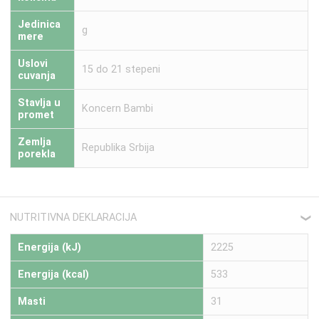
Jedinica
g
mere
Uslovi
15 do 21 stepeni
cuvanja
Stavlja u
Koncern Bambi
promet
Zemlja
Republika Srbija
porekla
NUTRITIVNA DEKLARACIJA
❮
Energija (kJ)
2225
Energija (kcal)
533
Masti
31