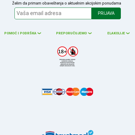
Želim da primam obaveštenja o aktuelnim akcijskim ponudama
PRIJAVA
POMOĆ I PODRŠKA
PREPORUČUJEMO
ELAKOLIJE
❮
❮
❮