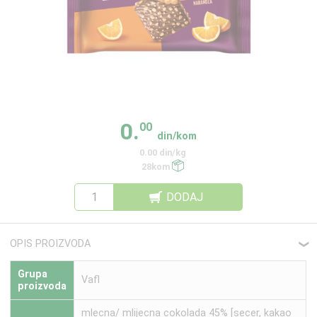
0.
00
din/kom
0.00 din/kg
28kom
DODAJ
OPIS PROIZVODA
❮
Grupa
Vafl
proizvoda
mlecna/ mlijecna cokolada 45% [secer, kakao