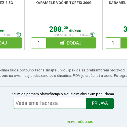
EZ 8.5G
KARAMELE VOĆNE TOFFIX 300G
KARAMELE 
288.
20
kom
din/kom
100kom
960.66 din/kg
12kom
DAJ
DODAJ
odima bude potpuno tačna. Imajte u vidu ipak da se prehrambreni proizvodi
 cene na ovom sajtu iskazane su u dinarima. PDV je uračunat u cenu. Fotogr
Želim da primam obaveštenja o aktuelnim akcijskim ponudama
PRIJAVA
PREPORUČUJEMO