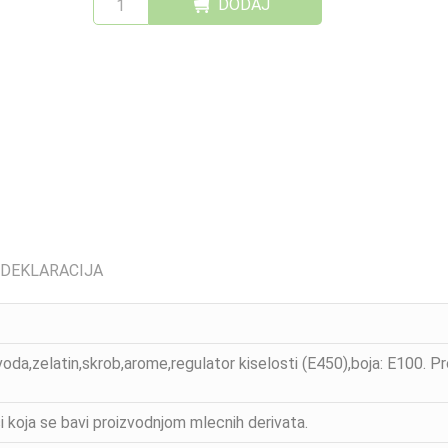
DODAJ
 DEKLARACIJA
,voda,zelatin,skrob,arome,regulator kiselosti (E450),boja: E100. P
i koja se bavi proizvodnjom mlecnih derivata.