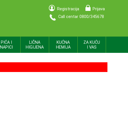
Registracija
Prijava
Call centar 0800/345678
PIĆA I
LIČNA
KUĆNA
ZA KUĆU
NAPICI
HIGIJENA
HEMIJA
I VAS