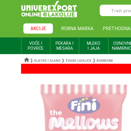
AKCIJE
ROBNA MARKA
PRETHODNA
VOĆE I
PEKARA I
MLEKO
OSNOVN
POVRĆE
MESARA
I JAJA
NAMIRNI
❯
❯
❯
SLATKO I SLANO
ŽVAKE LIZALICE
BOMBONE