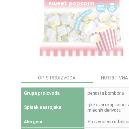
OPIS PROIZVODA
NUTRITIVNA
Grupa proizvoda
penasta bombona
glukozni sirup,sećer
Spisak sastojaka
mlecnih derivata.
Alergeni
Proizvedeno u fabric