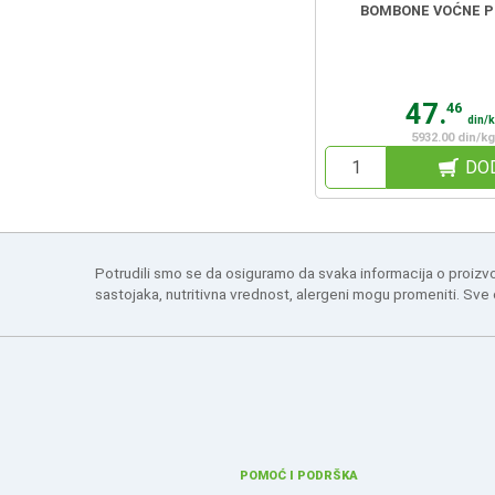
BOMBONE VOĆNE P
47.
46
din/
5932.00 din/kg
DO
Potrudili smo se da osiguramo da svaka informacija o proizv
sastojaka, nutritivna vrednost, alergeni mogu promeniti. Sve
POMOĆ I PODRŠKA