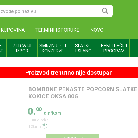
 KUPOVINA
TERMINI ISPORUKE
NOVO
E
ZDRAVIJI
SMRZNUTO I
SLATKO
BEBI I DEČIJI
CE
IZBOR
KONZERVE
I SLANO
PROGRAM
Proizvod trenutno nije dostupan
BOMBONE PENASTE POPCORN SLATKE
KOKICE OKSA 80G
0.
00
din/kom
0.00 din/kg
12kom