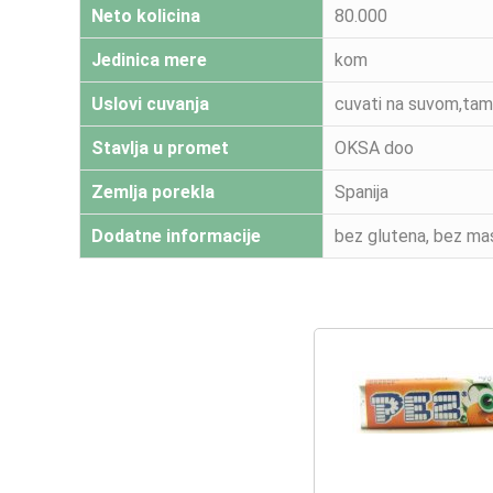
Neto kolicina
80.000
Jedinica mere
kom
Uslovi cuvanja
cuvati na suvom,ta
Stavlja u promet
OKSA doo
Zemlja porekla
Spanija
Dodatne informacije
bez glutena, bez ma