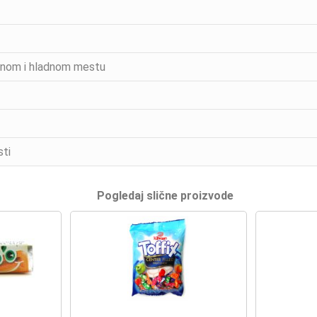
mnom i hladnom mestu
sti
Pogledaj slične proizvode