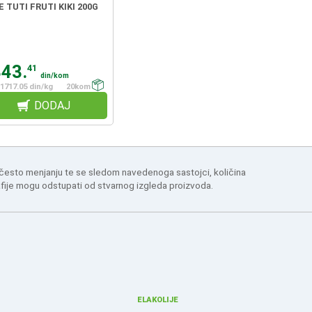
TUTI FRUTI KIKI 200G
343.
41
din/kom
1717.05 din/kg
20kom
DODAJ
 često menjanju te se sledom navedenoga sastojci, količina
afije mogu odstupati od stvarnog izgleda proizvoda.
ELAKOLIJE