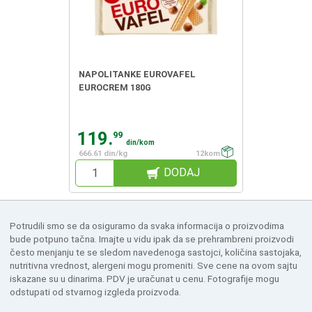
NAPOLITANKE EUROVAFEL
EUROCREM 180G
119.
99
din/kom
666.61 din/kg
12kom
DODAJ
Potrudili smo se da osiguramo da svaka informacija o proizvodima
bude potpuno tačna. Imajte u vidu ipak da se prehrambreni proizvodi
često menjanju te se sledom navedenoga sastojci, količina sastojaka,
nutritivna vrednost, alergeni mogu promeniti. Sve cene na ovom sajtu
iskazane su u dinarima. PDV je uračunat u cenu. Fotografije mogu
odstupati od stvarnog izgleda proizvoda.