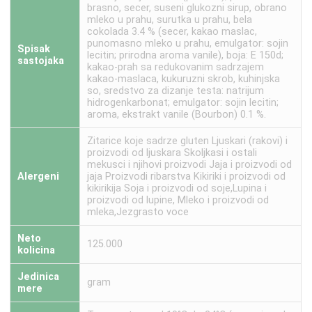
brasno, secer, suseni glukozni sirup, obrano
mleko u prahu, surutka u prahu, bela
cokolada 3.4 % (secer, kakao maslac,
punomasno mleko u prahu, emulgator: sojin
Spisak
lecitin; prirodna aroma vanile), boja: E 150d;
sastojaka
kakao-prah sa redukovanim sadrzajem
kakao-maslaca, kukuruzni skrob, kuhinjska
so, sredstvo za dizanje testa: natrijum
hidrogenkarbonat; emulgator: sojin lecitin;
aroma, ekstrakt vanile (Bourbon) 0.1 %.
Zitarice koje sadrze gluten Ljuskari (rakovi) i
proizvodi od ljuskara Skoljkasi i ostali
mekusci i njihovi proizvodi Jaja i proizvodi od
Alergeni
jaja Proizvodi ribarstva Kikiriki i proizvodi od
kikirikija Soja i proizvodi od soje,Lupina i
proizvodi od lupine, Mleko i proizvodi od
mleka,Jezgrasto voce
Neto
125.000
kolicina
Jedinica
gram
mere