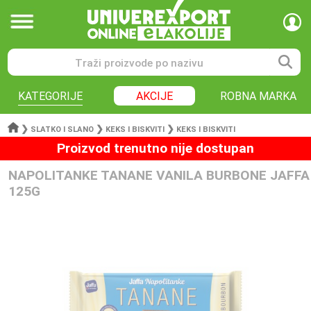
KATEGORIJE
AKCIJE
ROBNA MARKA
❯
❯
❯
SLATKO I SLANO
KEKS I BISKVITI
KEKS I BISKVITI
Proizvod trenutno nije dostupan
NAPOLITANKE TANANE VANILA BURBONE JAFFA
125G