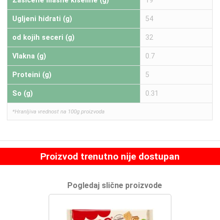
Zasićene masne kiseline (g)
19
Ugljeni hidrati (g)
54
od kojih seceri (g)
32
Vlakna (g)
0.7
Proteini (g)
5
So (g)
0.31
*Hranljiva vrednost na 100g proizvoda
Proizvod trenutno nije dostupan
Pogledaj slične proizvode