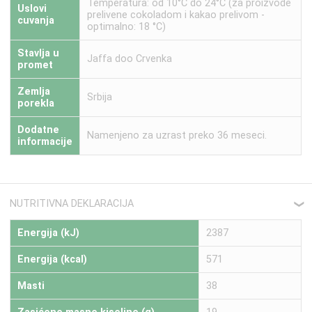
Temperatura: od 10°C do 24°C (za proizvode
Uslovi
prelivene cokoladom i kakao prelivom -
cuvanja
optimalno: 18 °C)
Stavlja u
Jaffa doo Crvenka
promet
Zemlja
Srbija
porekla
Dodatne
Namenjeno za uzrast preko 36 meseci.
informacije
NUTRITIVNA DEKLARACIJA
❮
Energija (kJ)
2387
Energija (kcal)
571
Masti
38