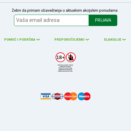
Želim da primam obaveštenja o aktuelnim akcijskim ponudama
PRIJAVA
POMOĆ I PODRŠKA
PREPORUČUJEMO
ELAKOLIJE
❮
❮
❮