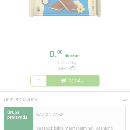
0.
00
din/kom
0.00 din/kg
24kom
DODAJ
OPIS PROIZVODA
❮
Grupa
NAPOLITANKE
proizvoda
Sastojci: biljna mast (palmina), psenicno