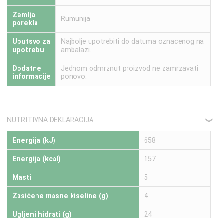
Zemlja
Rumunija
porekla
Uputsvo za
Najbolje upotrebiti do datuma oznacenog na
upotrebu
ambalazi.
Dodatne
Jednom odmrznut proizvod ne zamrzavati
informacije
ponovo.
NUTRITIVNA DEKLARACIJA
❮
Energija (kJ)
658
Energija (kcal)
157
Masti
5
Zasićene masne kiseline (g)
4
Ugljeni hidrati (g)
24