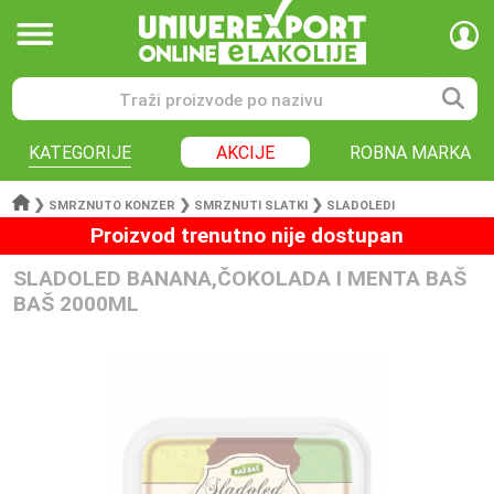
KATEGORIJE
AKCIJE
ROBNA MARKA
❯
❯
❯
SMRZNUTO KONZER
SMRZNUTI SLATKI
SLADOLEDI
Proizvod trenutno nije dostupan
SLADOLED BANANA,ČOKOLADA I MENTA BAŠ
BAŠ 2000ML