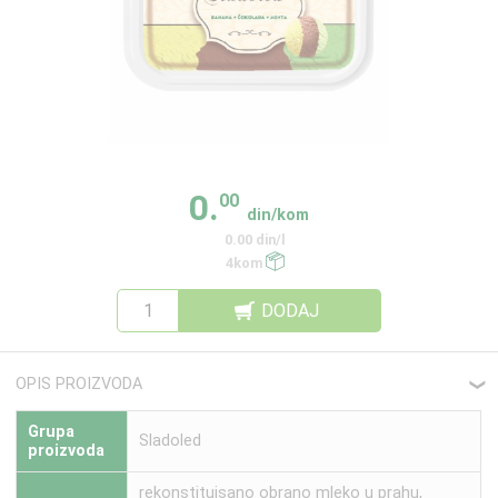
0.
00
din/kom
0.00 din/l
4kom
DODAJ
OPIS PROIZVODA
❮
Grupa
Sladoled
proizvoda
rekonstituisano obrano mleko u prahu,