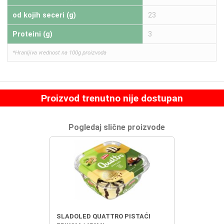
od kojih seceri (g)
23
Proteini (g)
3
*Hranljiva vrednost na 100g proizvoda
Proizvod trenutno nije dostupan
Pogledaj slične proizvode
SLADOLED QUATTRO PISTAĆI