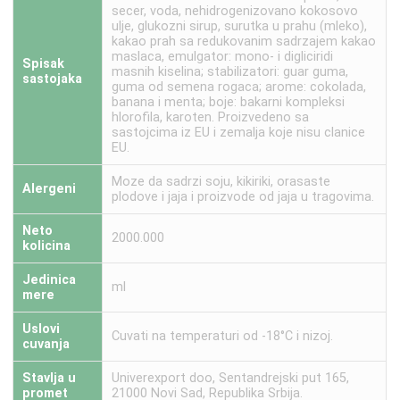
secer, voda, nehidrogenizovano kokosovo
ulje, glukozni sirup, surutka u prahu (mleko),
kakao prah sa redukovanim sadrzajem kakao
maslaca, emulgator: mono- i digliciridi
Spisak
masnih kiselina; stabilizatori: guar guma,
sastojaka
guma od semena rogaca; arome: cokolada,
banana i menta; boje: bakarni kompleksi
hlorofila, karoten. Proizvedeno sa
sastojcima iz EU i zemalja koje nisu clanice
EU.
Moze da sadrzi soju, kikiriki, orasaste
Alergeni
plodove i jaja i proizvode od jaja u tragovima.
Neto
2000.000
kolicina
Jedinica
ml
mere
Uslovi
Cuvati na temperaturi od -18°C i nizoj.
cuvanja
Stavlja u
Univerexport doo, Sentandrejski put 165,
promet
21000 Novi Sad, Republika Srbija.