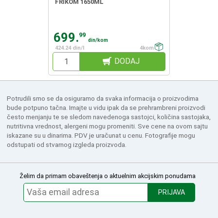
FRIKOM 1650ML
699.
99
din/kom
424.24 din/l
4kom
DODAJ
Potrudili smo se da osiguramo da svaka informacija o proizvodima
bude potpuno tačna. Imajte u vidu ipak da se prehrambreni proizvodi
često menjanju te se sledom navedenoga sastojci, količina sastojaka,
nutritivna vrednost, alergeni mogu promeniti. Sve cene na ovom sajtu
iskazane su u dinarima. PDV je uračunat u cenu. Fotografije mogu
odstupati od stvarnog izgleda proizvoda.
Želim da primam obaveštenja o aktuelnim akcijskim ponudama
PRIJAVA