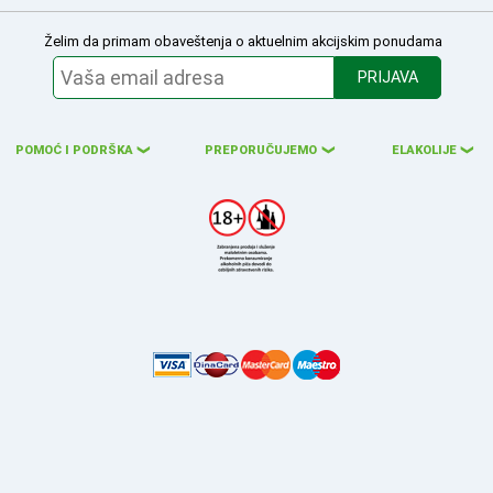
Želim da primam obaveštenja o aktuelnim akcijskim ponudama
PRIJAVA
POMOĆ I PODRŠKA
PREPORUČUJEMO
ELAKOLIJE
❮
❮
❮