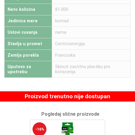
Neto kolicina
81.000
Jedinica mere
komad
Uslovi cuvanja
nema
Stavlja u promet
Centrosinergija
Zemlja porekla
Francuska
Uputsvo za
Skinuti zastitnu plastiku pre
upotrebu
koriscenja.
Proizvod trenutno nije dostupan
Pogledaj slične proizvode
-16%