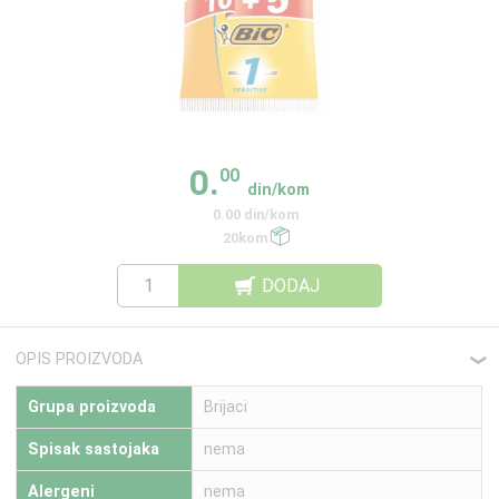
0.
00
din/kom
0.00 din/kom
20kom
DODAJ
OPIS PROIZVODA
❮
Grupa proizvoda
Brijaci
Spisak sastojaka
nema
Alergeni
nema