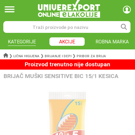
KATEGORIJE
AKCIJE
ROBNA MARKA
❯
❯
❯
LIČNA HIGIJENA
BRIJANJE I DEPI
PRIBOR ZA BRIJA
Proizvod trenutno nije dostupan
BRIJAČ MUŠKI SENSITIVE BIC 15/1 KESICA