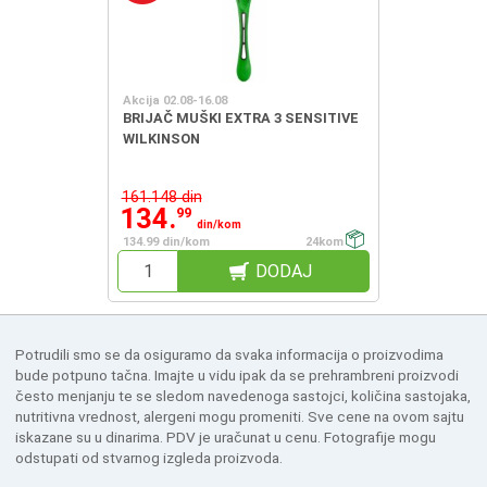
Akcija 02.08-16.08
BRIJAČ MUŠKI EXTRA 3 SENSITIVE
WILKINSON
161.148 din
134.
99
din/kom
134.99 din/kom
24kom
DODAJ
Potrudili smo se da osiguramo da svaka informacija o proizvodima
bude potpuno tačna. Imajte u vidu ipak da se prehrambreni proizvodi
često menjanju te se sledom navedenoga sastojci, količina sastojaka,
nutritivna vrednost, alergeni mogu promeniti. Sve cene na ovom sajtu
iskazane su u dinarima. PDV je uračunat u cenu. Fotografije mogu
odstupati od stvarnog izgleda proizvoda.