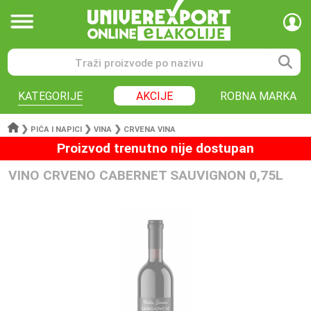
KATEGORIJE
AKCIJE
ROBNA MARKA
❯
❯
❯
PIĆA I NAPICI
VINA
CRVENA VINA
Proizvod trenutno nije dostupan
VINO CRVENO CABERNET SAUVIGNON 0,75L