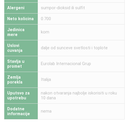
Alergeni
sumpor-dioksid ili sulfit
Neto kolicina
0.700
Jedinica
kom
mere
Uslovi
dalje od sunceve svetlosti i toplote
cuvanja
Stavlja u
Eurolab Internacional Grup
promet
Zemlja
Italija
porekla
Uputsvo za
nakon otvaranja najbolje iskorisiti u roku
upotrebu
10 dana
Dodatne
nema
informacije