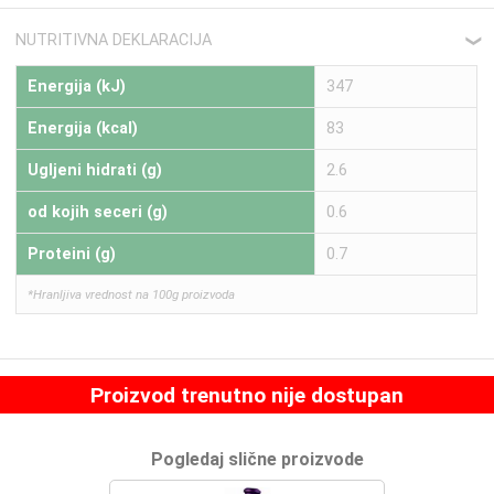
NUTRITIVNA DEKLARACIJA
❮
Energija (kJ)
347
Energija (kcal)
83
Ugljeni hidrati (g)
2.6
od kojih seceri (g)
0.6
Proteini (g)
0.7
*Hranljiva vrednost na 100g proizvoda
Proizvod trenutno nije dostupan
Pogledaj slične proizvode