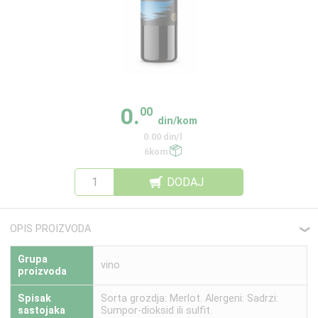
0.
00
din/kom
0.00 din/l
6kom
DODAJ
OPIS PROIZVODA
❮
Grupa
vino
proizvoda
Spisak
Sorta grozdja: Merlot. Alergeni: Sadrzi:
sastojaka
Sumpor-dioksid ili sulfit.