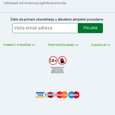
odstupati od stvarnog izgleda proizvoda.
Želim da primam obaveštenja o aktuelnim akcijskim ponudama
PRIJAVA
POMOĆ I PODRŠKA
PREPORUČUJEMO
ELAKOLIJE
❮
❮
❮