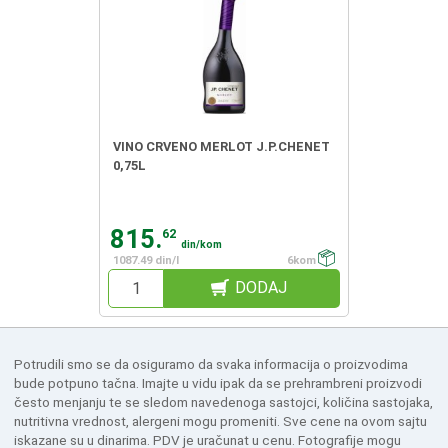
VINO CRVENO MERLOT J.P.CHENET
0,75L
815.
62
din/kom
1087.49 din/l
6kom
DODAJ
Potrudili smo se da osiguramo da svaka informacija o proizvodima
bude potpuno tačna. Imajte u vidu ipak da se prehrambreni proizvodi
često menjanju te se sledom navedenoga sastojci, količina sastojaka,
nutritivna vrednost, alergeni mogu promeniti. Sve cene na ovom sajtu
iskazane su u dinarima. PDV je uračunat u cenu. Fotografije mogu