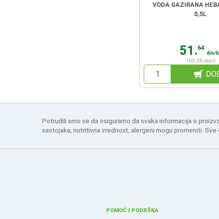
VODA GAZIRANA HEB
0,5L
51.
64
din/
103.28 din/l
DO
Potrudili smo se da osiguramo da svaka informacija o proizv
sastojaka, nutritivna vrednost, alergeni mogu promeniti. Sve
POMOĆ I PODRŠKA