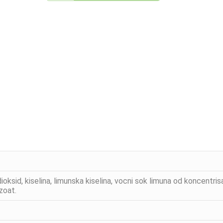
ioksid, kiselina, limunska kiselina, vocni sok limuna od koncentr
zoat.