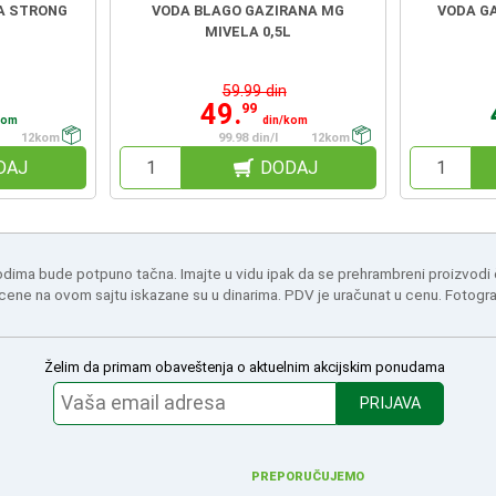
A STRONG
VODA BLAGO GAZIRANA MG
VODA GA
MIVELA 0,5L
59.99 din
49.
99
kom
din/kom
12kom
99.98 din/l
12kom
DAJ
DODAJ
odima bude potpuno tačna. Imajte u vidu ipak da se prehrambreni proizvodi
 cene na ovom sajtu iskazane su u dinarima. PDV je uračunat u cenu. Fotogr
Želim da primam obaveštenja o aktuelnim akcijskim ponudama
PRIJAVA
PREPORUČUJEMO