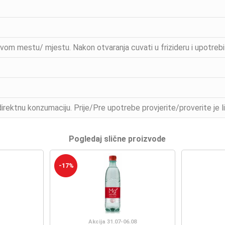
vom mestu/ mjestu. Nakon otvaranja cuvati u frizideru i upotrebiti
ektnu konzumaciju. Prije/Pre upotrebe provjerite/proverite je l
Pogledaj slične proizvode
-17%
Akcija 31.07-06.08