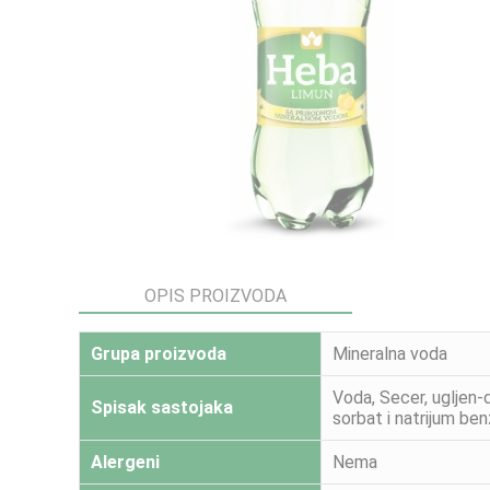
OPIS PROIZVODA
Grupa proizvoda
Mineralna voda
Voda, Secer, ugljen-d
Spisak sastojaka
sorbat i natrijum ben
Alergeni
Nema