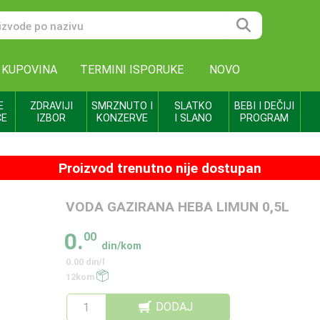
 KUPOVINA
TERMINI ISPORUKE
NOVO
E
ZDRAVIJI
SMRZNUTO I
SLATKO
BEBI I DEČIJI
CE
IZBOR
KONZERVE
I SLANO
PROGRAM
Proizvod trenutno nije dostupan
VODA GAZIRANA HEBA LIMUN 0,5L
0.
00
din/kom
0.00 din/l
12kom
DODAJ