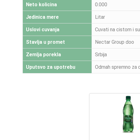
Neto kolicina
0.000
Jedinica mere
Litar
Uslovi cuvanja
Cuvati na cistom i su
Stavlja u promet
Nectar Group doo
Zemlja porekla
Srbija
Uputsvo za upotrebu
Odmah spremno za dir