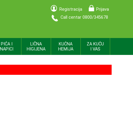
Registracija
Prijava
Call centar 0800/345678
PIĆA I
LIČNA
KUĆNA
ZA KUĆU
NAPICI
HIGIJENA
HEMIJA
I VAS