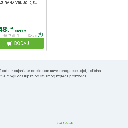
ZIRANA VRNJCI 0,5L
48.
24
din/kom
96.47 din/l
12kom
DODAJ
 često menjanju te se sledom navedenoga sastojci, količina
afije mogu odstupati od stvarnog izgleda proizvoda.
ELAKOLIJE