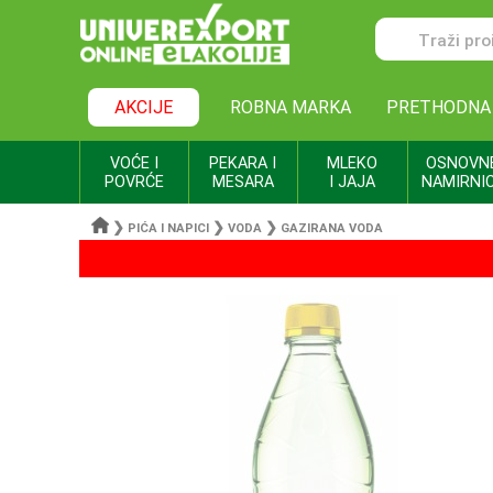
AKCIJE
ROBNA MARKA
PRETHODNA
VOĆE I
PEKARA I
MLEKO
OSNOVN
POVRĆE
MESARA
I JAJA
NAMIRNI
❯
❯
❯
PIĆA I NAPICI
VODA
GAZIRANA VODA