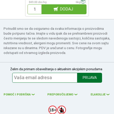
849.00 din/kg
6kg
DODAJ
Potrudili smo se da osiguramo da svaka informacija o proizvodima
bude potpuno tačna. Imajte u vidu ipak da se prehrambreni proizvodi
često menjanju te se sledom navedenoga sastojci, količina sastojaka,
nutritivna vrednost, alergeni mogu promeniti. Sve cene na ovom sajtu
iskazane su u dinarima. PDV je uračunat u cenu. Fotografije mogu
odstupati od stvarnog izgleda proizvoda.
Želim da primam obaveštenja o aktuelnim akcijskim ponudama
PRIJAVA
POMOĆ I PODRŠKA
PREPORUČUJEMO
ELAKOLIJE
❮
❮
❮