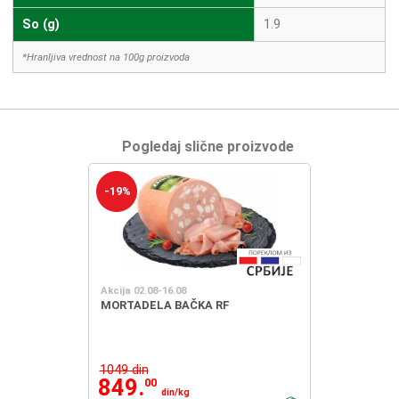
So (g)
1.9
*Hranljiva vrednost na 100g proizvoda
Pogledaj slične proizvode
-19%
Akcija 02.08-16.08
MORTADELA BAČKA RF
1049 din
849.
00
din/kg