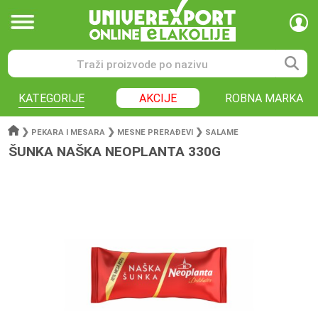
KATEGORIJE
AKCIJE
ROBNA MARKA
❯
❯
❯
PEKARA I MESARA
MESNE PRERAĐEVI
SALAME
ŠUNKA NAŠKA NEOPLANTA 330G