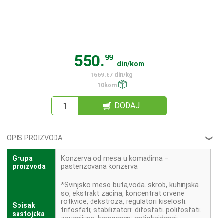
550.
99
din/kom
1669.67 din/kg
10kom
DODAJ
OPIS PROIZVODA
❮
Grupa
Konzerva od mesa u komadima –
proizvoda
pasterizovana konzerva
*Svinjsko meso buta,voda, skrob, kuhinjska
so, ekstrakt zacina, koncentrat crvene
rotkvice, dekstroza, regulatori kiselosti:
Spisak
trifosfati; stabilizatori: difosfati, polifosfati;
sastojaka