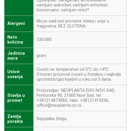
zgusnjivac: karagenan; antioksidansi:
natrijum-askorbat; natrijum-eritorbat;
konzervans: natrijum-nitrit*
Moze sadrzati proteine mleka i soje u
Alergeni
tragovima. BEZ GLUTENA.
Neto
330.000
kolicina
Jedinica
gram
mere
Cuvati na temperaturi od 0°C do +4°C.
Uslovi
Otvoren proizvod cuvati u frizideru i najbolje
cuvanja
upotrebiti/upotrijebiti u roku od 5 dana.
Proizvodjac: NEOPLANTA DOO NOVI SAD,
Stavlja u
Primorska 90, 21000 Novi Sad, tel.:
promet
+381214873882; faks: +38121419256;
office@neoplanta.co.rs.
Zemlja
Republika Srbija
porekla