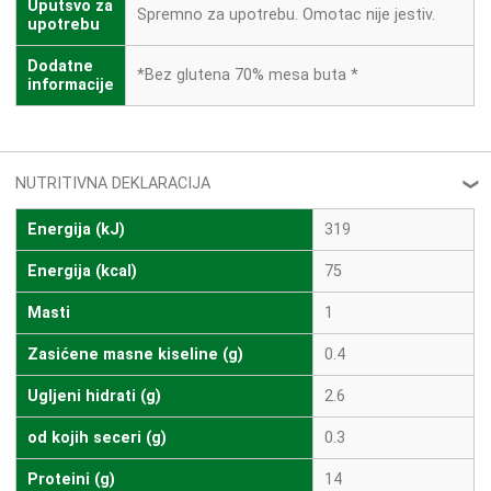
Uputsvo za
Spremno za upotrebu. Omotac nije jestiv.
upotrebu
Dodatne
*Bez glutena 70% mesa buta *
informacije
NUTRITIVNA DEKLARACIJA
❮
Energija (kJ)
319
Energija (kcal)
75
Masti
1
Zasićene masne kiseline (g)
0.4
Ugljeni hidrati (g)
2.6
od kojih seceri (g)
0.3
Proteini (g)
14