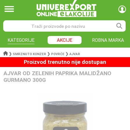
KATEGORIJE
AKCIJE
ROBNA MARKA
❯
❯
❯
SMRZNUTO KONZER
POVRĆE
AJVAR
Proizvod trenutno nije dostupan
AJVAR OD ZELENIH PAPRIKA MALIDŽANO
GURMANO 300G