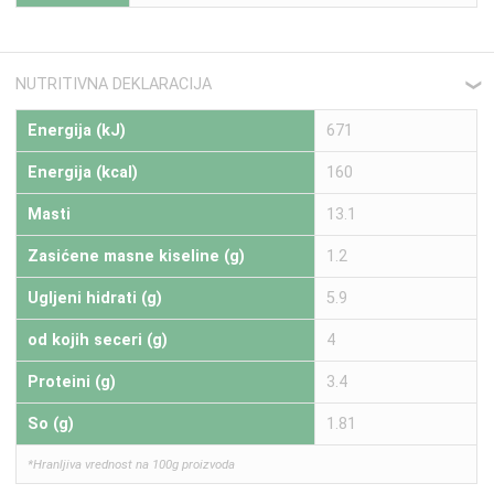
NUTRITIVNA DEKLARACIJA
❮
Energija (kJ)
671
Energija (kcal)
160
Masti
13.1
Zasićene masne kiseline (g)
1.2
Ugljeni hidrati (g)
5.9
od kojih seceri (g)
4
Proteini (g)
3.4
So (g)
1.81
*Hranljiva vrednost na 100g proizvoda