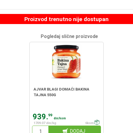
Proizvod trenutno nije dostupan
Pogledaj slične proizvode
AJVAR BLAGI DOMAĆI BAKINA
TAJNA 550G
939.
99
din/kom
1709.07 din/kg
6kom
DODAJ