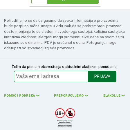
Potrudili smo se da osiguramo da svaka informacija o proizvodima
bude potpuno tačna. Imajte u vidu ipak da se prehrambreni proizvodi
često menjanju te se sledom navedenoga sastojci, količina sastojaka,
nutritivna vrednost, alergeni mogu promeniti. Sve cene na ovom sajtu
iskazane su u dinarima. PDV je uračunat u cenu. Fotografije mogu
odstupati od stvarnog izgleda proizvoda.
Želim da primam obaveštenja o aktuelnim akcijskim ponudama
PRIJAVA
POMOĆ I PODRŠKA
PREPORUČUJEMO
ELAKOLIJE
❮
❮
❮