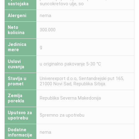
sastojaka
suncokretovo ulje, so
Alergeni
nema
Neto
300.000
kolicina
Jedinica
g
mere
Uslovi
u originalno pakovanje 5-30 °C
cuvanja
Stavlja u
Univerexport d.o.o, Sentandrejski put 165,
promet
21000 Novi Sad, Republika Srbija.
Zemlja
Republika Severna Makedonija
porekla
Uputsvo za
Spremno za upotrebu
upotrebu
Dodatne
nema
informacije