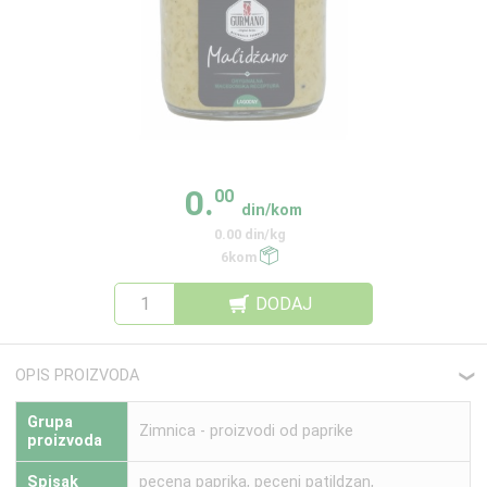
0.
00
din/kom
0.00 din/kg
6kom
DODAJ
OPIS PROIZVODA
❮
Grupa
Zimnica - proizvodi od paprike
proizvoda
Spisak
pecena paprika, peceni patildzan,